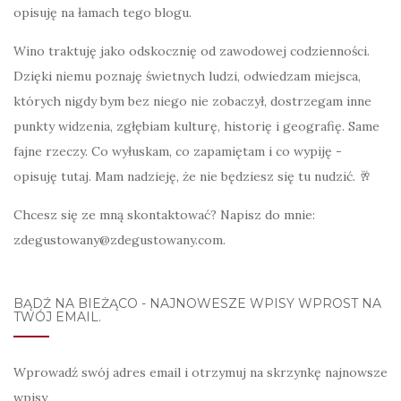
opisuję na łamach tego blogu.
Wino traktuję jako odskocznię od zawodowej codzienności.
Dzięki niemu poznaję świetnych ludzi, odwiedzam miejsca,
których nigdy bym bez niego nie zobaczył, dostrzegam inne
punkty widzenia, zgłębiam kulturę, historię i geografię. Same
fajne rzeczy. Co wyłuskam, co zapamiętam i co wypiję -
opisuję tutaj. Mam nadzieję, że nie będziesz się tu nudzić. 🥂
Chcesz się ze mną skontaktować? Napisz do mnie:
zdegustowany@zdegustowany.com.
BĄDŹ NA BIEŻĄCO - NAJNOWESZE WPISY WPROST NA
TWÓJ EMAIL.
Wprowadź swój adres email i otrzymuj na skrzynkę najnowsze
wpisy