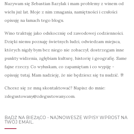
Nazywam się Sebastian Bazylak i mam problemy z winem od
wielu już lat. Moje z nim zmagania, namiętności i czułości
opisuję na łamach tego blogu.
Wino traktuję jako odskocznię od zawodowej codzienności.
Dzięki niemu poznaję świetnych ludzi, odwiedzam miejsca,
których nigdy bym bez niego nie zobaczył, dostrzegam inne
punkty widzenia, zgłębiam kulturę, historię i geografię. Same
fajne rzeczy. Co wyłuskam, co zapamiętam i co wypiję -
opisuję tutaj. Mam nadzieję, że nie będziesz się tu nudzić. 🥂
Chcesz się ze mną skontaktować? Napisz do mnie:
zdegustowany@zdegustowany.com.
BĄDŹ NA BIEŻĄCO - NAJNOWESZE WPISY WPROST NA
TWÓJ EMAIL.