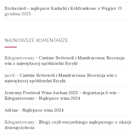
Szekszárd – najlepsze Kadarki i Kékfrankose z Węgier
19
grudnia 2025
NAJNOWSZE KOMENTARZE
Zdegustowany
-
Cantine Settesoli i Mandrarossa: Recenzja
win z największej spółdzielni Sycylii
jacek
-
Cantine Settesoli i Mandrarossa: Recenzja win z
największej spółdzielni Sycylii
Jesienny Festiwal Wina Auchan 2025 - degustacja 6 win -
Zdegustowany
-
Najlepsze wina 2024
Adrian
-
Najlepsze wina 2024
Zdegustowany
-
Złogi, czyli wszystkiego najlepszego z okazji
dziesięciolecia