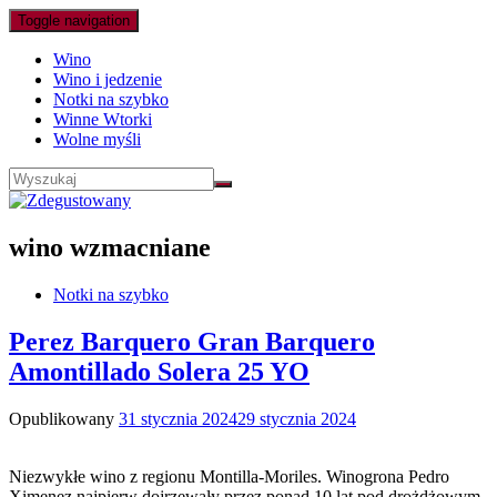
Toggle navigation
Wino
Wino i jedzenie
Notki na szybko
Winne Wtorki
Wolne myśli
wino wzmacniane
Notki na szybko
Perez Barquero Gran Barquero
Amontillado Solera 25 YO
Opublikowany
31 stycznia 2024
29 stycznia 2024
Niezwykłe wino z regionu Montilla-Moriles. Winogrona Pedro
Ximenez najpierw dojrzewały przez ponad 10 lat pod drożdżowym