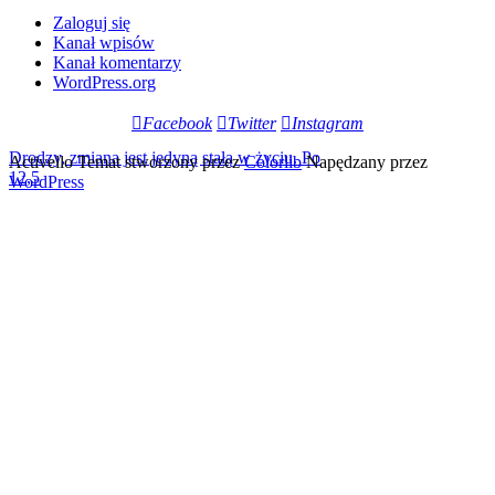
Zaloguj się
Kanał wpisów
Kanał komentarzy
WordPress.org
Facebook
Twitter
Instagram
Drodzy, zmiana jest jedyną stałą w życiu. Po
Activello Temat stworzony przez
Colorlib
Napędzany przez
12,5
WordPress