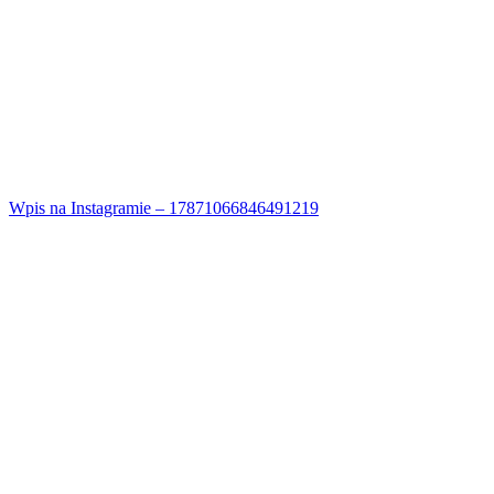
Wpis na Instagramie – 17871066846491219