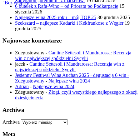
Sauvignon „premium” z marketów.
19 marca 2026
"Bez wątpien
6 butelek z Rafa-Wino – od Prioratu po Podkarpacie
15
stycznia 2026
Najlepsze wina 2025 roku – mój TOP 25
30 grudnia 2025
Szekszárd – najlepsze Kadarki i Kékfrankose z Węgier
19
grudnia 2025
Najnowsze komentarze
Zdegustowany
-
Cantine Settesoli i Mandrarossa: Recenzja
win z największej spółdzielni Sycylii
jacek
-
Cantine Settesoli i Mandrarossa: Recenzja win z
największej spółdzielni Sycylii
Jesienny Festiwal Wina Auchan 2025 - degustacja 6 win -
Zdegustowany
-
Najlepsze wina 2024
Adrian
-
Najlepsze wina 2024
Zdegustowany
-
Złogi, czyli wszystkiego najlepszego z okazji
dziesięciolecia
Archiwa
Archiwa
Meta