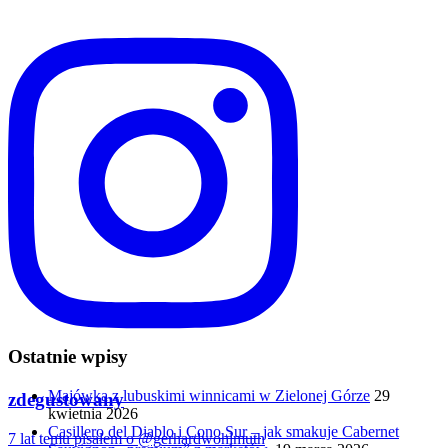
Ostatnie wpisy
Majówka z lubuskimi winnicami w Zielonej Górze
29
zdegustowany
kwietnia 2026
Casillero del Diablo i Cono Sur – jak smakuje Cabernet
7 lat temu pisałem o @gerhardwohlmuth