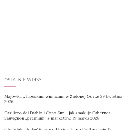
OSTATNIE WPISY
Majówka z lubuskimi winnicami w Zielonej Górze
29 kwietnia
2026
Casillero del Diablo i Cono Sur – jak smakuje Cabernet
Sauvignon „premium” z marketów.
19 marca 2026
6 butelek z Rafa-Wino – od Prioratu po Podkarpacie
15