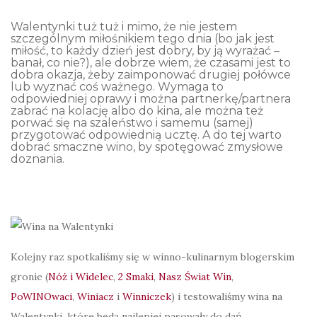
Walentynki tuż tuż i mimo, że nie jestem
szczególnym miłośnikiem tego dnia (bo jak jest
miłość, to każdy dzień jest dobry, by ją wyrażać –
banał, co nie?), ale dobrze wiem, że czasami jest to
dobra okazja, żeby zaimponować drugiej połówce
lub wyznać coś ważnego. Wymaga to
odpowiedniej oprawy i można partnerkę/partnera
zabrać na kolację albo do kina, ale można też
porwać się na szaleństwo i samemu (samej)
przygotować odpowiednią ucztę. A do tej warto
dobrać smaczne wino, by spotęgować zmysłowe
doznania.
Kolejny raz spotkaliśmy się w winno-kulinarnym blogerskim
gronie (
Nóż i Widelec
,
2 Smaki
,
Nasz Świat Win
,
PoWINOwaci
,
Winiacz
i
Winniczek
) i testowaliśmy wina na
Walentynki, które będą najlepiej pasowały do dań