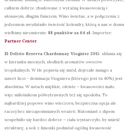
całkiem dobrze zbudowane z wyraźną kwasowością i
słonawym, długim finiszem. Wino świetne, a w połączeniu z
jedzeniem uwydatniło świeżość kolendry, którą u nas w domu
wielbimy niezmiernie.
88 punktów za 64 zł.
Importer:
Partner Center
.
El Delirio Reserva Chardonnay Viognier 2015
skłania się
w kierunku mocnych, słodkich aromatów owoców
tropikalnych. W tle pojawia się miód, dojrzałe mango a
nawet liczi – dominacja Viogniera (którego jest tu 40%) jest
absolutna. W ustach miękkie, oleiste – kwasowości mało,
więc miłośnikom półwytrawnych też się spodoba. To
najbardziej popowe wino wieczoru, bezpieczna opcja ale
raczej bez niezapomnianych wrażeń. Natomiast z dipem
uzupełniło się bardzo dobrze – ciała wystarczyło, by unieść
strukturę, a sok z limonki podniósł ogólną kwasowość