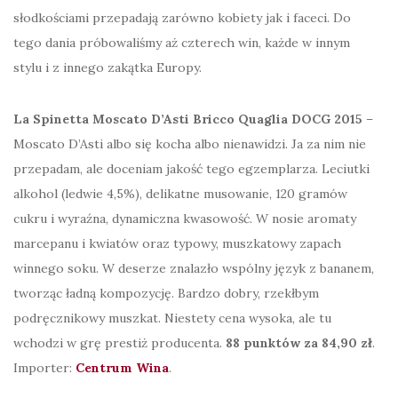
słodkościami przepadają zarówno kobiety jak i faceci. Do
tego dania próbowaliśmy aż czterech win, każde w innym
stylu i z innego zakątka Europy.
La Spinetta Moscato D’Asti Bricco Quaglia DOCG 2015
–
Moscato D’Asti albo się kocha albo nienawidzi. Ja za nim nie
przepadam, ale doceniam jakość tego egzemplarza. Leciutki
alkohol (ledwie 4,5%), delikatne musowanie, 120 gramów
cukru i wyraźna, dynamiczna kwasowość. W nosie aromaty
marcepanu i kwiatów oraz typowy, muszkatowy zapach
winnego soku. W deserze znalazło wspólny język z bananem,
tworząc ładną kompozycję. Bardzo dobry, rzekłbym
podręcznikowy muszkat. Niestety cena wysoka, ale tu
wchodzi w grę prestiż producenta.
88 punktów za 84,90 zł
.
Importer:
Centrum Wina
.