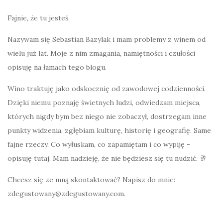
Fajnie, że tu jesteś.
Nazywam się Sebastian Bazylak i mam problemy z winem od
wielu już lat. Moje z nim zmagania, namiętności i czułości
opisuję na łamach tego blogu.
Wino traktuję jako odskocznię od zawodowej codzienności.
Dzięki niemu poznaję świetnych ludzi, odwiedzam miejsca,
których nigdy bym bez niego nie zobaczył, dostrzegam inne
punkty widzenia, zgłębiam kulturę, historię i geografię. Same
fajne rzeczy. Co wyłuskam, co zapamiętam i co wypiję -
opisuję tutaj. Mam nadzieję, że nie będziesz się tu nudzić. 🥂
Chcesz się ze mną skontaktować? Napisz do mnie:
zdegustowany@zdegustowany.com.