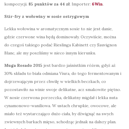
kompozycji.
85 punktów za 44 zł
. Importer:
6Win
.
Stir-fry z wołowiny w sosie ostrygowym
Lekka wołowina w aromatycznym sosie to nie jest danie,
gdzie czerwone wina będą dominowały. Oczywiście, można
do czegoś takiego podać Rieslinga Kabinett czy Sauvignon
Blanc, ale my poszliśmy w nieco innym kierunku.
Muga Rosado 2015
jest bardzo jaśniutkim różem, gdyż aż
30% składu to biała odmiana Viura, do tego fermentowanym i
dojrzewającym przez chwilę w wielkich beczkach, co
pozostawiło na winie swoje delikatne, acz smakowite piętno.
W nosie czerwona porzeczka, delikatny migdał i lekka nuta
cynamonowo-waniliowa. W ustach chrupkie, owocowe, ale
miało też wystarczająco dużo ciała, by dźwignąć na swych
zwiewnych barkach mięso, schodząc jednak na dalszy plan.