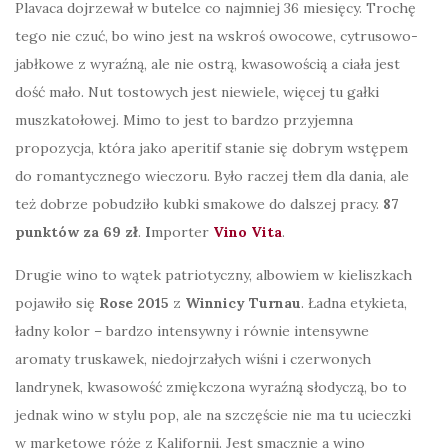
Plavaca dojrzewał w butelce co najmniej 36 miesięcy. Trochę
tego nie czuć, bo wino jest na wskroś owocowe, cytrusowo-
jabłkowe z wyraźną, ale nie ostrą, kwasowością a ciała jest
dość mało. Nut tostowych jest niewiele, więcej tu gałki
muszkatołowej. Mimo to jest to bardzo przyjemna
propozycja, która jako aperitif stanie się dobrym wstępem
do romantycznego wieczoru. Było raczej tłem dla dania, ale
też dobrze pobudziło kubki smakowe do dalszej pracy.
87
punktów za 69 zł
.
I
mporter
Vino Vita
.
Drugie wino to wątek patriotyczny, albowiem w kieliszkach
pojawiło się
Rose 2015
z
Winnicy Turnau
. Ładna etykieta,
ładny kolor – bardzo intensywny i równie intensywne
aromaty truskawek, niedojrzałych wiśni i czerwonych
landrynek, kwasowość zmiękczona wyraźną słodyczą, bo to
jednak wino w stylu pop, ale na szczęście nie ma tu ucieczki
w marketowe róże z Kalifornii. Jest smacznie a wino