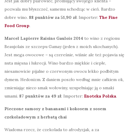
Jest jak dobry piarowiec, promujący swojego klienta –
pozwala mu błyszczeć, samemu schodząc w cień. Bardzo
dobre wino.
88 punktów za 51,90 zł
. Importer:
The Fine
Food Group
.
Marcel Lapierre Raisins Gaulois 2014
to wino z regionu
Beaujolais ze szczepu Gamay (jeden z moich ukochanych).
Jest mega owocowe – są czereśnie, wiśnie ale też pojawia się
nuta mięsna i lukrecji. Wino bardzo miękkie i ciepłe,
niesamowicie pijalne o czerwonym owocu lekko podbitym
dymem. Hedonizm. Z daniem poszło według mnie całkiem ok,
zmieniając nieco smak wołowiny, uzupełniając ją o smaki
umami.
87 punktów za 49 zł
. Importer:
Enoteka Polska
.
Pieczone samosy z bananami i kokosem z sosem
czekoladowym z herbatą chai
Wiadoma rzecz, że czekolada to afrodyzjak, a za