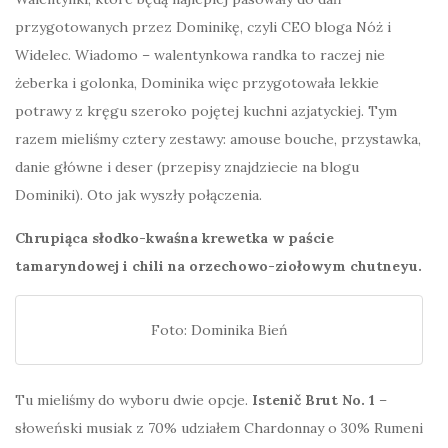
przygotowanych przez Dominikę, czyli CEO bloga Nóż i
Widelec. Wiadomo – walentynkowa randka to raczej nie
żeberka i golonka, Dominika więc przygotowała lekkie
potrawy z kręgu szeroko pojętej kuchni azjatyckiej. Tym
razem mieliśmy cztery zestawy: amouse bouche, przystawka,
danie główne i deser (przepisy znajdziecie na blogu
Dominiki). Oto jak wyszły połączenia.
Chrupiąca słodko-kwaśna krewetka w paście
tamaryndowej i chili na orzechowo-ziołowym chutneyu.
Foto: Dominika Bień
Tu mieliśmy do wyboru dwie opcje.
Istenič Brut No. 1
–
słoweński musiak z 70% udziałem Chardonnay o 30% Rumeni