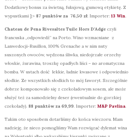
Dodatkowy bonus za świetną, fuksjową, gumową etykietę. Z
wypustkami ]:>
87 punktów za 76,50 zł
. Importer:
13 Win
.
Chateau de Pena Rivesaltes Tuile Hors D’Adge
czyli
francuska „odpowiedź” na Porto. Wino wzmacniane z
Lanwedocji-Rusillon, 100% Grenache a w nim nuty
suszonych owoców, wędzona śliwka, niedojrzałe orzechy
włoskie, żurawina, troszkę opadłych liści – no aromatyczna
bomba. W ustach dość lekkie, ładnie kwasowe i odpowiednio
słodkie. Ze wszystkich słodkich to mój faworyt. Szczególnie
dobrze komponowało się z czekoladowym sosem, ale może
służyć też za samodzielny deser (ewentualnie do gorzkiej
czekolady).
88 punktów za 69,99
. Importer:
M&P Pavlina
.
Takim oto sposobem dotarliśmy do końca wieczoru. Mam
nadzieję, że nieco pomogliśmy Wam rozwiązać dylemat wina
na Walentynki albo wskazaliśmy kierunki związane z