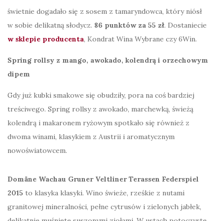
świetnie dogadało się z sosem z tamaryndowca, który niósł
w sobie delikatną słodycz.
86 punktów za 55 zł
. Dostaniecie
w sklepie producenta
, Kondrat Wina Wybrane czy 6Win.
Spring rollsy z mango, awokado, kolendrą i orzechowym
dipem
Gdy już kubki smakowe się obudziły, pora na coś bardziej
treściwego. Spring rollsy z awokado, marchewką, świeżą
kolendrą i makaronem ryżowym spotkało się również z
dwoma winami, klasykiem z Austrii i aromatycznym
nowoświatowcem.
Domäne Wachau Gruner Veltliner Terassen Federspiel
2015
to klasyka klasyki. Wino świeże, rześkie z nutami
granitowej mineralności, pełne cytrusów i zielonych jabłek,
delikatnie muśnięte suszonymi ziołami. W ustach potoczyste,