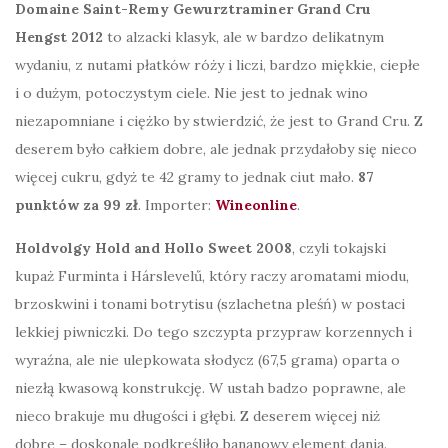
Domaine Saint-Remy Gewurztraminer Grand Cru
Hengst 2012
to alzacki klasyk, ale w bardzo delikatnym
wydaniu, z nutami płatków róży i liczi, bardzo miękkie, ciepłe
i o dużym, potoczystym ciele. Nie jest to jednak wino
niezapomniane i ciężko by stwierdzić, że jest to Grand Cru. Z
deserem było całkiem dobre, ale jednak przydałoby się nieco
więcej cukru, gdyż te 42 gramy to jednak ciut mało.
87
punktów za 99 zł
. Importer:
Wineonline
.
Holdvolgy Hold and Hollo Sweet 2008
, czyli tokajski
kupaż Furminta i Hárslevelű, który raczy aromatami miodu,
brzoskwini i tonami botrytisu (szlachetna pleśń) w postaci
lekkiej piwniczki. Do tego szczypta przypraw korzennych i
wyraźna, ale nie ulepkowata słodycz (67,5 grama) oparta o
niezłą kwasową konstrukcję. W ustah badzo poprawne, ale
nieco brakuje mu długości i głębi. Z deserem więcej niż
dobre – doskonale podkreśliło bananowy element dania.