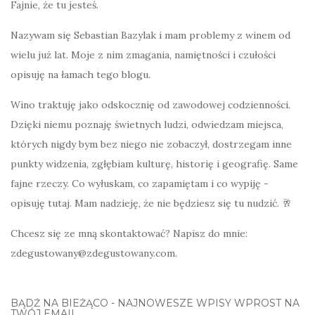
Fajnie, że tu jesteś.
Nazywam się Sebastian Bazylak i mam problemy z winem od
wielu już lat. Moje z nim zmagania, namiętności i czułości
opisuję na łamach tego blogu.
Wino traktuję jako odskocznię od zawodowej codzienności.
Dzięki niemu poznaję świetnych ludzi, odwiedzam miejsca,
których nigdy bym bez niego nie zobaczył, dostrzegam inne
punkty widzenia, zgłębiam kulturę, historię i geografię. Same
fajne rzeczy. Co wyłuskam, co zapamiętam i co wypiję -
opisuję tutaj. Mam nadzieję, że nie będziesz się tu nudzić. 🥂
Chcesz się ze mną skontaktować? Napisz do mnie:
zdegustowany@zdegustowany.com.
BĄDŹ NA BIEŻĄCO - NAJNOWESZE WPISY WPROST NA
TWÓJ EMAIL.