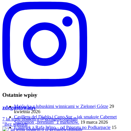
Ostatnie wpisy
Majówka z lubuskimi winnicami w Zielonej Górze
29
zdegustowany
kwietnia 2026
Casillero del Diablo i Cono Sur – jak smakuje Cabernet
7 lat temu pisałem o @gerhardwohlmuth
Sauvignon „premium” z marketów.
19 marca 2026
"Bez wątpien
6 butelek z Rafa-Wino – od Prioratu po Podkarpacie
15