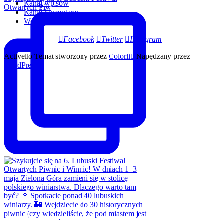
Kanał wpisów
Otwartych Piw
Kanał komentarzy
WordPress.org
Facebook
Twitter
Instagram
Activello Temat stworzony przez
Colorlib
Napędzany przez
WordPress