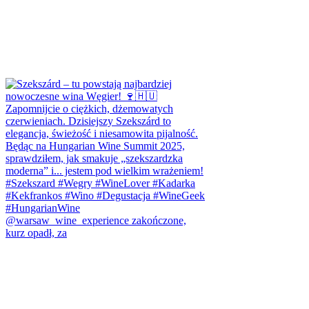
@warsaw_wine_experience zakończone,
kurz opadł, za