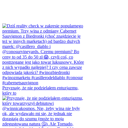
Przyznaję, że nie podzielałem entuzjazmu,
który to