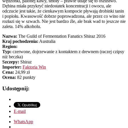
wędzonki, palonej kawy, smoły – prawie udaje się to oszustwo.
Dębina miała przykryć niedostatek koncentracji i owocu, ale
odczucie jest takie, że cienkawym kompocie pływają drobinki tanin
i popiołu. Kwasowość dobrze poprowadzona, ale przez co wino nie
rozłazi się w szwach. Nie jest bardzo źle, ale brak wad to jeszcze nie
zaleta. 14% alkoholu.
Nazwa:
The Guild of Fermentation Fanatics Shiraz 2016
Kraj pochodzenia:
Australia
Region:
Typ:
czerwone, dojrzewanie z kontaktem z drewnem (raczej czipsy
niż beczka)
Szczepy:
Shiraz
Importer:
Faktoria Win
Cena:
24,99 zł
Ocena:
82 punkty
Udostępnij:
E-mail
WhatsApp