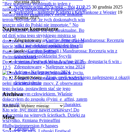
stycznia 2026
Najlepsze wina 2025 roku – mój TOP 25
30 grudnia 2025
Szekszárd – najlepsze Kadarki i Kékfrankose z Węgier
19
grudnia 2025
Najnowsze komentarze
Zdegustowany
-
Cantine Settesoli i Mandrarossa: Recenzja
win z największej spółdzielni Sycylii
jacek
-
Cantine Settesoli i Mandrarossa: Recenzja win z
największej spółdzielni Sycylii
Jesienny Festiwal Wina Auchan 2025 - degustacja 6 win -
Drodzy, zmiana jest jedyną stałą w życiu. Po
Zdegustowany
-
Najlepsze wina 2024
12,5
Adrian
-
Najlepsze wina 2024
Zdegustowany
-
Złogi, czyli wszystkiego najlepszego z okazji
dziesięciolecia
Archiwa
Archiwa
Meta
Zaloguj się
Szykujcie się na 6. Lubuski Festiwal