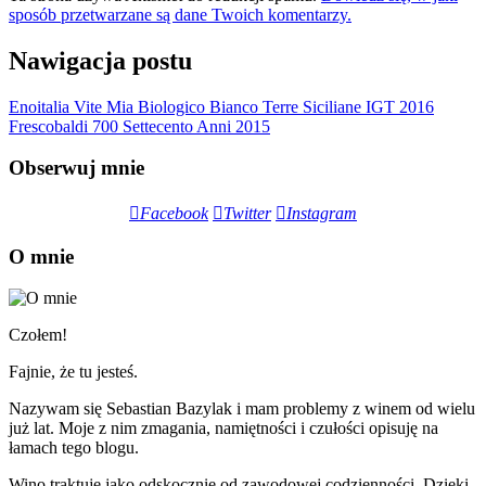
sposób przetwarzane są dane Twoich komentarzy.
Nawigacja postu
Enoitalia Vite Mia Biologico Bianco Terre Siciliane IGT 2016
Frescobaldi 700 Settecento Anni 2015
Obserwuj mnie
Facebook
Twitter
Instagram
O mnie
Czołem!
Fajnie, że tu jesteś.
Nazywam się Sebastian Bazylak i mam problemy z winem od wielu
już lat. Moje z nim zmagania, namiętności i czułości opisuję na
łamach tego blogu.
Wino traktuję jako odskocznię od zawodowej codzienności. Dzięki