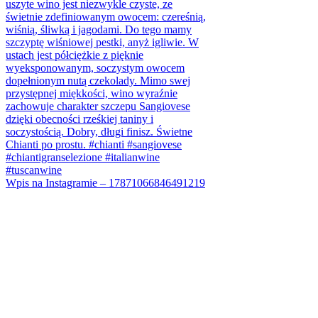
Wpis na Instagramie – 17871066846491219