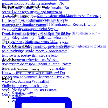
Najnowsze komentarze
Zdegustowany
-
Cantine Settesoli i Mandrarossa: Recenzja
win z największej spółdzielni Sycylii
jacek
-
Cantine Settesoli i Mandrarossa: Recenzja win z
największej spółdzielni Sycylii
Jesienny Festiwal Wina Auchan 2025 - degustacja 6 win -
Drodzy, zmiana jest jedyną stałą w życiu. Po
Zdegustowany
-
Najlepsze wina 2024
12,5
Adrian
-
Najlepsze wina 2024
Zdegustowany
-
Złogi, czyli wszystkiego najlepszego z okazji
dziesięciolecia
Archiwa
Archiwa
Meta
Zaloguj się
Szykujcie się na 6. Lubuski Festiwal
Kanał wpisów
Otwartych Piw
Kanał komentarzy
WordPress.org