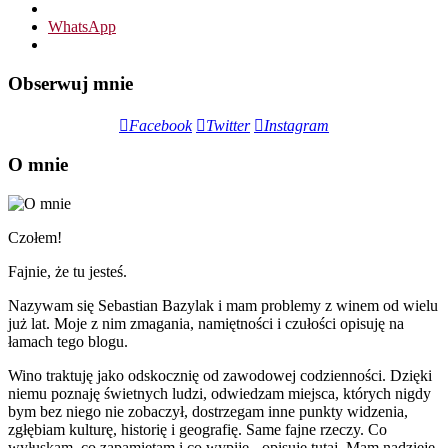
WhatsApp
Obserwuj mnie
Facebook
Twitter
Instagram
O mnie
Czołem!
Fajnie, że tu jesteś.
Nazywam się Sebastian Bazylak i mam problemy z winem od wielu
już lat. Moje z nim zmagania, namiętności i czułości opisuję na
łamach tego blogu.
Wino traktuję jako odskocznię od zawodowej codzienności. Dzięki
niemu poznaję świetnych ludzi, odwiedzam miejsca, których nigdy
bym bez niego nie zobaczył, dostrzegam inne punkty widzenia,
zgłębiam kulturę, historię i geografię. Same fajne rzeczy. Co
wyłuskam, co zapamiętam i co wypiję - opisuję tutaj. Mam nadzieję,