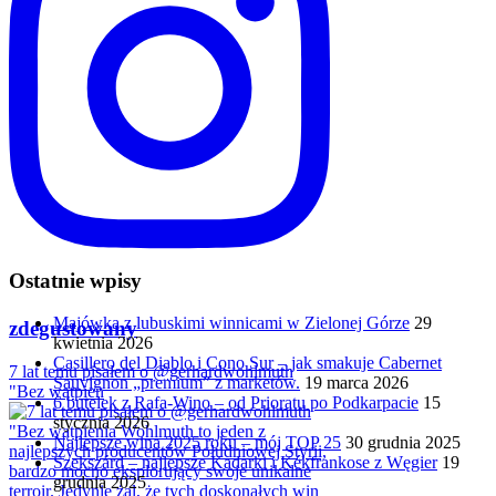
Ostatnie wpisy
Majówka z lubuskimi winnicami w Zielonej Górze
29
zdegustowany
kwietnia 2026
Casillero del Diablo i Cono Sur – jak smakuje Cabernet
7 lat temu pisałem o @gerhardwohlmuth
Sauvignon „premium” z marketów.
19 marca 2026
"Bez wątpien
6 butelek z Rafa-Wino – od Prioratu po Podkarpacie
15
stycznia 2026
Najlepsze wina 2025 roku – mój TOP 25
30 grudnia 2025
Szekszárd – najlepsze Kadarki i Kékfrankose z Węgier
19
grudnia 2025