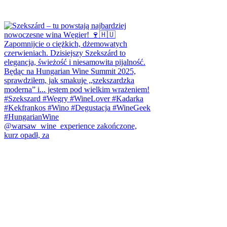
@warsaw_wine_experience zakończone,
kurz opadł, za