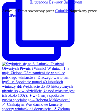
Facebook
Twitter
Instagram
Activello Temat stworzony przez
Colorlib
Napędzany przez
WordPress