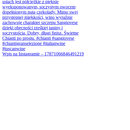
Wpis na Instagramie – 17871066846491219