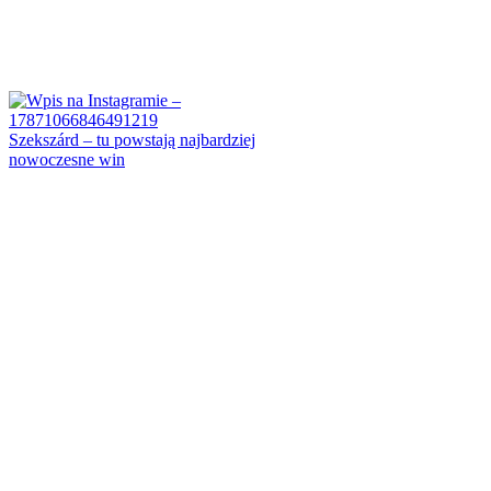
Szekszárd – tu powstają najbardziej
nowoczesne win