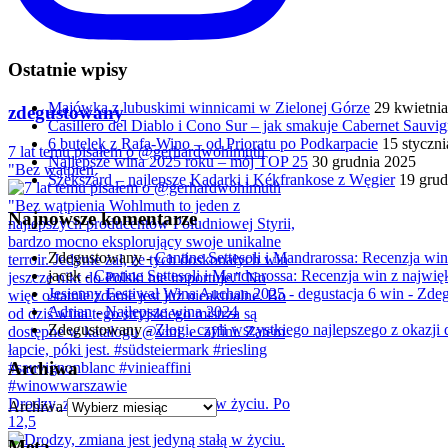
Ostatnie wpisy
Majówka z lubuskimi winnicami w Zielonej Górze
29 kwietni
zdegustowany
Casillero del Diablo i Cono Sur – jak smakuje Cabernet Sauv
6 butelek z Rafa-Wino – od Prioratu po Podkarpacie
15 styczn
7 lat temu pisałem o @gerhardwohlmuth
Najlepsze wina 2025 roku – mój TOP 25
30 grudnia 2025
"Bez wątpien
Szekszárd – najlepsze Kadarki i Kékfrankose z Węgier
19 grud
Najnowsze komentarze
Zdegustowany
-
Cantine Settesoli i Mandrarossa: Recenzja win 
jacek
-
Cantine Settesoli i Mandrarossa: Recenzja win z najwięk
Jesienny Festiwal Wina Auchan 2025 - degustacja 6 win - Zd
Adrian
-
Najlepsze wina 2024
Zdegustowany
-
Złogi, czyli wszystkiego najlepszego z okazji d
Archiwa
Drodzy, zmiana jest jedyną stałą w życiu. Po
Archiwa
12,5
Meta