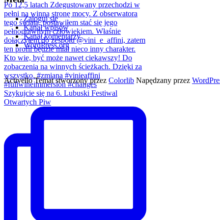
Zaloguj się
Kanał wpisów
Kanał komentarzy
WordPress.org
Activello Temat stworzony przez
Colorlib
Napędzany przez
WordPre
Szykujcie się na 6. Lubuski Festiwal
Otwartych Piw