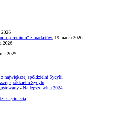
a 2026
ignon „premium” z marketów.
19 marca 2026
ia 2026
nia 2025
z największej spółdzielni Sycylii
szej spółdzielni Sycylii
egustowany
-
Najlepsze wina 2024
ziesięciolecia