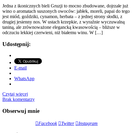
Jedna z ikonicznych bieli Gruzji to mocno zbudowane, dojrzałe już
wino o aromatach suszonych owoców: jabłek, moreli, papai do tego
jest miód, goździki, cynamon, herbata – z jednej strony słodki, z
drugiej jesienny nos. W ustach krzepkie, z wyraźnie wyczuwalną
taniną, ale zrównoważone elegancką kwasowością – bliższe w
odczuciu lekkiej czerwieni, niż białemu winu. W […]
Udostępnij:
E-mail
WhatsApp
Czytaj więcej
Brak komentarzy
Obserwuj mnie
Facebook
Twitter
Instagram