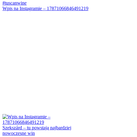
Wpis na Instagramie – 17871066846491219
Szekszárd – tu powstają najbardziej
nowoczesne win