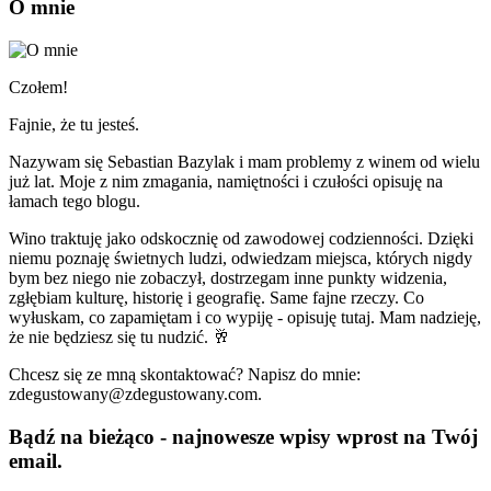
O mnie
Czołem!
Fajnie, że tu jesteś.
Nazywam się Sebastian Bazylak i mam problemy z winem od wielu
już lat. Moje z nim zmagania, namiętności i czułości opisuję na
łamach tego blogu.
Wino traktuję jako odskocznię od zawodowej codzienności. Dzięki
niemu poznaję świetnych ludzi, odwiedzam miejsca, których nigdy
bym bez niego nie zobaczył, dostrzegam inne punkty widzenia,
zgłębiam kulturę, historię i geografię. Same fajne rzeczy. Co
wyłuskam, co zapamiętam i co wypiję - opisuję tutaj. Mam nadzieję,
że nie będziesz się tu nudzić. 🥂
Chcesz się ze mną skontaktować? Napisz do mnie:
zdegustowany@zdegustowany.com.
Bądź na bieżąco - najnowesze wpisy wprost na Twój
email.