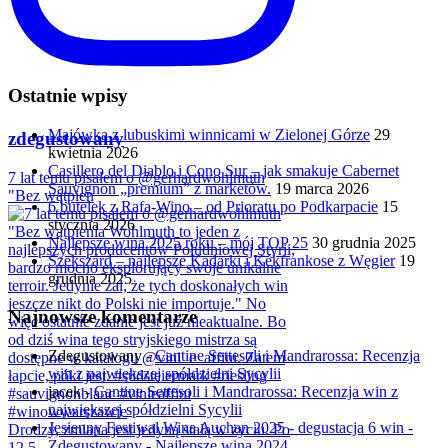
Ostatnie wpisy
Majówka z lubuskimi winnicami w Zielonej Górze
29
zdegustowany
kwietnia 2026
Casillero del Diablo i Cono Sur – jak smakuje Cabernet
7 lat temu pisałem o @gerhardwohlmuth
Sauvignon „premium” z marketów.
19 marca 2026
"Bez wątpien
6 butelek z Rafa-Wino – od Prioratu po Podkarpacie
15
stycznia 2026
Najlepsze wina 2025 roku – mój TOP 25
30 grudnia 2025
Szekszárd – najlepsze Kadarki i Kékfrankose z Węgier
19
grudnia 2025
Najnowsze komentarze
Zdegustowany
-
Cantine Settesoli i Mandrarossa: Recenzja
win z największej spółdzielni Sycylii
jacek
-
Cantine Settesoli i Mandrarossa: Recenzja win z
największej spółdzielni Sycylii
Jesienny Festiwal Wina Auchan 2025 - degustacja 6 win -
Drodzy, zmiana jest jedyną stałą w życiu. Po
Zdegustowany
-
Najlepsze wina 2024
12,5