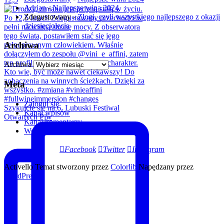
Adrian
-
Najlepsze wina 2024
Zdegustowany
-
Złogi, czyli wszystkiego najlepszego z okazji
dziesięciolecia
Archiwa
Archiwa
Meta
Zaloguj się
Szykujcie się na 6. Lubuski Festiwal
Kanał wpisów
Otwartych Piw
Kanał komentarzy
WordPress.org
Facebook
Twitter
Instagram
Activello Temat stworzony przez
Colorlib
Napędzany przez
WordPress