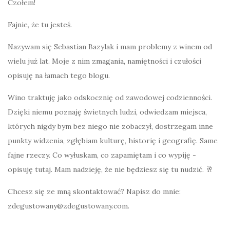
Czołem!
Fajnie, że tu jesteś.
Nazywam się Sebastian Bazylak i mam problemy z winem od
wielu już lat. Moje z nim zmagania, namiętności i czułości
opisuję na łamach tego blogu.
Wino traktuję jako odskocznię od zawodowej codzienności.
Dzięki niemu poznaję świetnych ludzi, odwiedzam miejsca,
których nigdy bym bez niego nie zobaczył, dostrzegam inne
punkty widzenia, zgłębiam kulturę, historię i geografię. Same
fajne rzeczy. Co wyłuskam, co zapamiętam i co wypiję -
opisuję tutaj. Mam nadzieję, że nie będziesz się tu nudzić. 🥂
Chcesz się ze mną skontaktować? Napisz do mnie:
zdegustowany@zdegustowany.com.