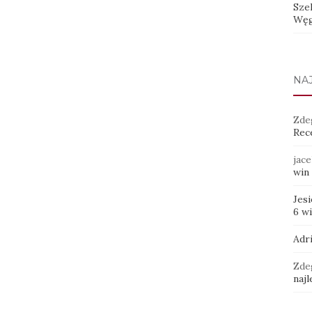
Sze
Węg
NA
Zde
Rece
jace
win 
Jes
6 w
Adr
Zde
najl