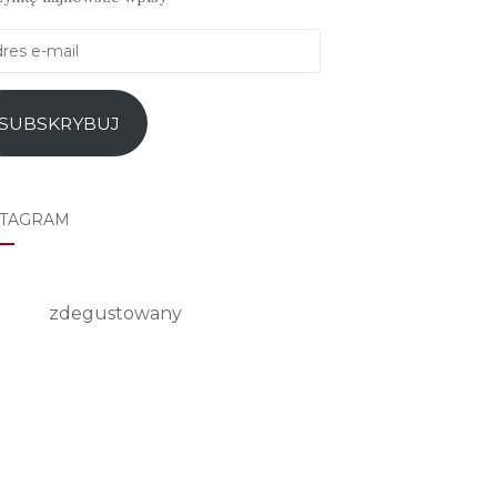
es
l
SUBSKRYBUJ
STAGRAM
zdegustowany