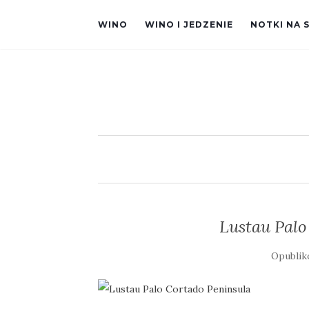
WINO
WINO I JEDZENIE
NOTKI NA 
Lustau Palo
Opubli