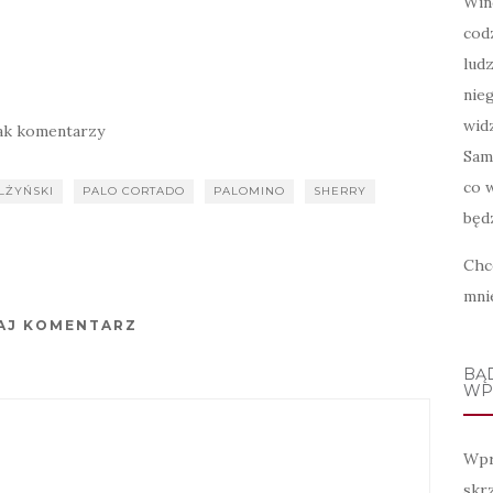
Win
cod
lud
nie
widz
ak komentarzy
Sam
co w
LŻYŃSKI
PALO CORTADO
PALOMINO
SHERRY
będz
Chc
mni
AJ KOMENTARZ
BĄ
WP
Wpr
skr