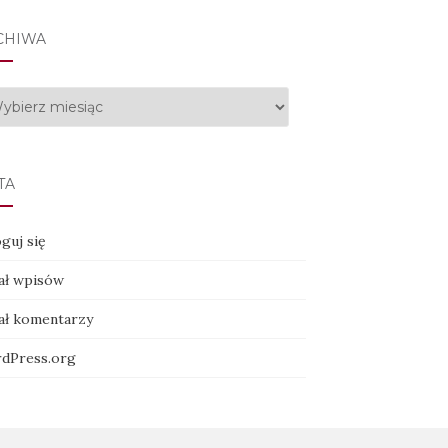
CHIWA
hiwa
TA
guj się
ał wpisów
ał komentarzy
dPress.org