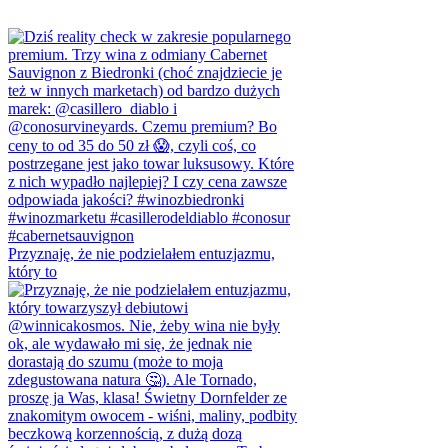
Przyznaję, że nie podzielałem entuzjazmu,
który to