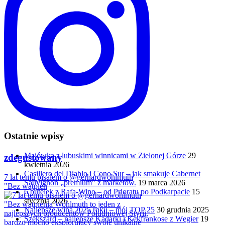
Ostatnie wpisy
Majówka z lubuskimi winnicami w Zielonej Górze
29
zdegustowany
kwietnia 2026
Casillero del Diablo i Cono Sur – jak smakuje Cabernet
7 lat temu pisałem o @gerhardwohlmuth
Sauvignon „premium” z marketów.
19 marca 2026
"Bez wątpien
6 butelek z Rafa-Wino – od Prioratu po Podkarpacie
15
stycznia 2026
Najlepsze wina 2025 roku – mój TOP 25
30 grudnia 2025
Szekszárd – najlepsze Kadarki i Kékfrankose z Węgier
19