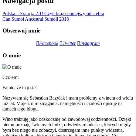
Nawigacja postu
Polska – Francja 2:1! Czyli brąz cenniejszy od srebra
Can Sumoi Ancestral Sumoll 2018
Obserwuj mnie
Facebook
Twitter
Instagram
O mnie
Czołem!
Fajnie, że tu jesteś.
Nazywam się Sebastian Bazylak i mam problemy z winem od wielu
już lat. Moje z nim zmagania, namiętności i czułości opisuję na
łamach tego blogu.
Wino traktuję jako odskocznię od zawodowej codzienności. Dzięki
niemu poznaję świetnych ludzi, odwiedzam miejsca, których nigdy
bym bez niego nie zobaczył, dostrzegam inne punkty widzenia,
zgłębiam kulturę, historię i geografię. Same fajne rzeczy. Co