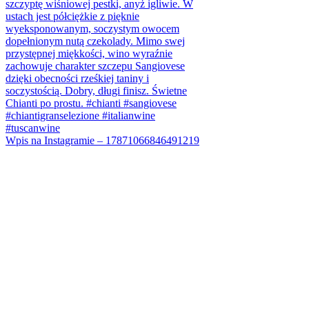
Wpis na Instagramie – 17871066846491219