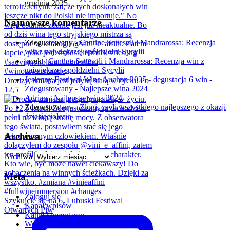
grudnia 2025
Najnowsze komentarze
Zdegustowany
-
Cantine Settesoli i Mandrarossa: Recenzja
win z największej spółdzielni Sycylii
jacek
-
Cantine Settesoli i Mandrarossa: Recenzja win z
największej spółdzielni Sycylii
Jesienny Festiwal Wina Auchan 2025 - degustacja 6 win -
Drodzy, zmiana jest jedyną stałą w życiu. Po
Zdegustowany
-
Najlepsze wina 2024
12,5
Adrian
-
Najlepsze wina 2024
Zdegustowany
-
Złogi, czyli wszystkiego najlepszego z okazji
dziesięciolecia
Archiwa
Archiwa
Meta
Zaloguj się
Szykujcie się na 6. Lubuski Festiwal
Kanał wpisów
Otwartych Piw
Kanał komentarzy
WordPress.org