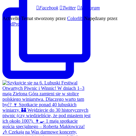
Facebook
Twitter
Instagram
Activello Temat stworzony przez
Colorlib
Napędzany przez
WordPress