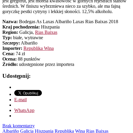
jest grejpfrut, jest morela kwasowość w górnych rejestrach stanów
średnich. W finiszu wybrzmiewa nieco za szybko, ale ma fajną
goryczkę pestki cytryny i lekkiej słoności. 12,5% alkoholu.
Nazwa:
Bodegas As Laxas Albariño Laxas Rias Baixas 2018
Kraj pochodzenia:
Hiszpania
Region:
Galicja,
Rias Baixas
Typ:
białe, wytrawne
Szczepy:
Albariño
Importer:
Republika Wina
Cena:
74 zł
Ocena:
88 punktów
Źródło:
udostępnione przez importera
Udostępnij:
E-mail
WhatsApp
Brak komentarzy
Albariño
Galicja
Hiszpania
Republika Wina
Rias Baixas