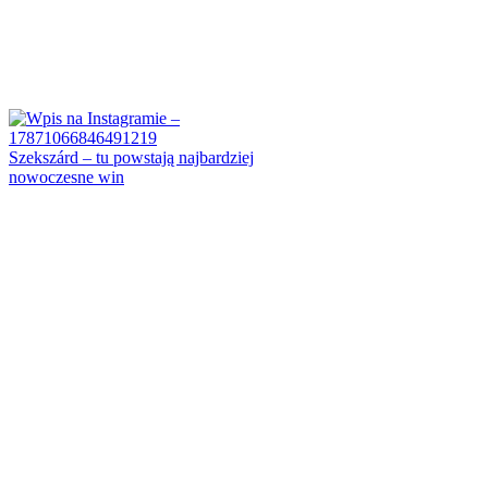
Szekszárd – tu powstają najbardziej
nowoczesne win