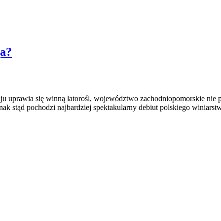
ja?
ju uprawia się winną latorośl, województwo zachodniopomorskie nie p
nak stąd pochodzi najbardziej spektakularny debiut polskiego winia