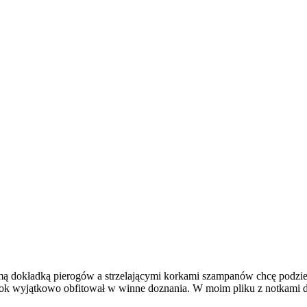
ą dokładką pierogów a strzelającymi korkami szampanów chcę podziel
rok wyjątkowo obfitował w winne doznania. W moim pliku z notkami 