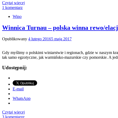
Czytaj więcej
1 komentarz
Wino
Winnica Turnau – polska winna rewo/elac
Opublikowany
4 lutego 2016
5 maja 2017
Gdy myślimy o polskimi winiarstwie i regionach, gdzie w naszym kra
tak samo egzotyczne, jak warmińsko-mazurskie czy pomorskie. A jed
Udostępnij:
E-mail
WhatsApp
Czytaj więcej
3 komentarze