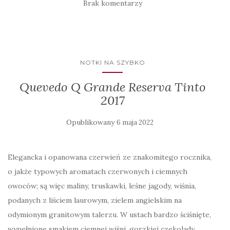
Brak komentarzy
NOTKI NA SZYBKO
Quevedo Q Grande Reserva Tinto
2017
Opublikowany
6 maja 2022
Elegancka i opanowana czerwień ze znakomitego rocznika,
o jakże typowych aromatach czerwonych i ciemnych
owoców; są więc maliny, truskawki, leśne jagody, wiśnia,
podanych z liściem laurowym, zielem angielskim na
odymionym granitowym talerzu. W ustach bardzo ściśnięte,
wypełnione smakiem ciemnej wiśni, gorzkiej czekolady,