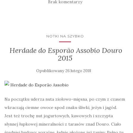
Brak komentarzy
NOTKI NA SZYBKO
​ Herdade do Esporão Assobio Douro
2015
Opublikowany
26 lutego 2018
Na początku uderza nuta ziołowo-mięsna, po czym z czasem
wkraczają ciemne owoce spod znaku śliwki, jeżyn i jagód.
Jest też trochę nut jogurtowych, kawowych i szczypta
słynnej łupkowej mineralności z tarasów znad Douro. Ciało
średniej budowy, wyraźne, ładnie ułożone już taniny. Pełno tu