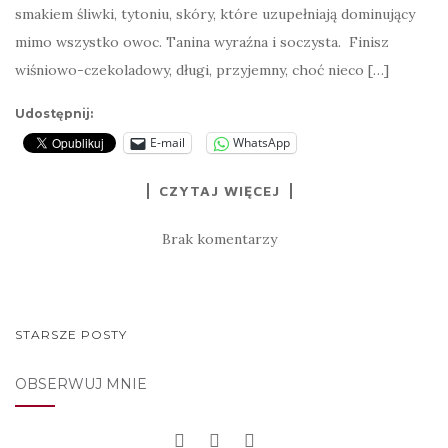
smakiem śliwki, tytoniu, skóry, które uzupełniają dominujący
mimo wszystko owoc. Tanina wyraźna i soczysta. Finisz
wiśniowo-czekoladowy, długi, przyjemny, choć nieco […]
Udostępnij:
E-mail
WhatsApp
CZYTAJ WIĘCEJ
Brak komentarzy
NAWIGACJA
STARSZE POSTY
POSTÓW
OBSERWUJ MNIE