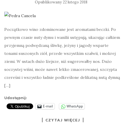
Opublikowany
22 lutego 2018
Początkowo wino zdominowane jest aromatami beczki. Po
pewnym czasie nuty dymu i wanilii ustępują, ukazując całkiem
przyjemną podwędzaną śliwkę, jeżyny i jagody wsparte
tonami suszonych ziół, przede wszystkim szałwii, i mokrej
ziemi. W ustach dużo lżejsze, niż sugerowałby nos. Dużo
soczystej wiśni, może nawet lekko zmacerowanej, szczypta
czereśni i wszystko ładnie podkreślone delikatną nutą dymną
[…]
Udostępnij:
E-mail
WhatsApp
CZYTAJ WIĘCEJ