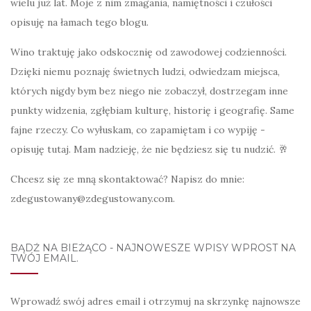
wielu już lat. Moje z nim zmagania, namiętności i czułości
opisuję na łamach tego blogu.
Wino traktuję jako odskocznię od zawodowej codzienności.
Dzięki niemu poznaję świetnych ludzi, odwiedzam miejsca,
których nigdy bym bez niego nie zobaczył, dostrzegam inne
punkty widzenia, zgłębiam kulturę, historię i geografię. Same
fajne rzeczy. Co wyłuskam, co zapamiętam i co wypiję -
opisuję tutaj. Mam nadzieję, że nie będziesz się tu nudzić. 🥂
Chcesz się ze mną skontaktować? Napisz do mnie:
zdegustowany@zdegustowany.com.
BĄDŹ NA BIEŻĄCO - NAJNOWESZE WPISY WPROST NA
TWÓJ EMAIL.
Wprowadź swój adres email i otrzymuj na skrzynkę najnowsze