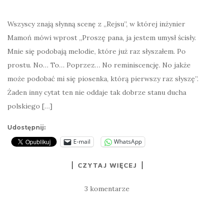
Wszyscy znają słynną scenę z „Rejsu”, w której inżynier
Mamoń mówi wprost „Proszę pana, ja jestem umysł ścisły.
Mnie się podobają melodie, które już raz słyszałem. Po
prostu. No… To… Poprzez… No reminiscencję. No jakże
może podobać mi się piosenka, którą pierwszy raz słyszę”.
Żaden inny cytat ten nie oddaje tak dobrze stanu ducha
polskiego […]
Udostępnij:
E-mail
WhatsApp
CZYTAJ WIĘCEJ
3 komentarze