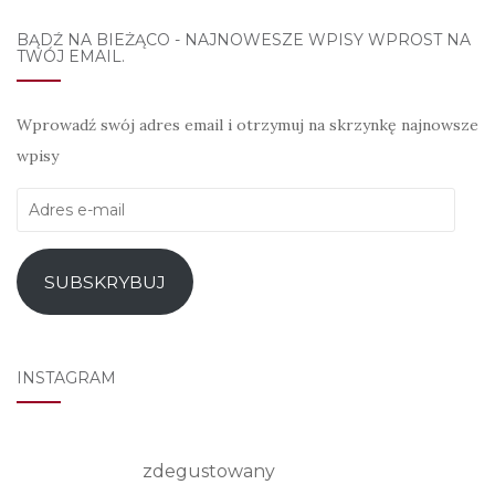
BĄDŹ NA BIEŻĄCO - NAJNOWESZE WPISY WPROST NA
TWÓJ EMAIL.
Wprowadź swój adres email i otrzymuj na skrzynkę najnowsze
wpisy
Adres
e-
mail
SUBSKRYBUJ
INSTAGRAM
zdegustowany