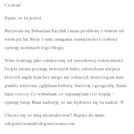
Czołem!
Fajnie, że tu jesteś.
Nazywam się Sebastian Bazylak i mam problemy z winem od
wielu już lat. Moje z nim zmagania, namiętności i czułości
opisuję na łamach tego blogu.
Wino traktuję jako odskocznię od zawodowej codzienności.
Dzięki niemu poznaję świetnych ludzi, odwiedzam miejsca,
których nigdy bym bez niego nie zobaczył, dostrzegam inne
punkty widzenia, zgłębiam kulturę, historię i geografię. Same
fajne rzeczy. Co wyłuskam, co zapamiętam i co wypiję -
opisuję tutaj. Mam nadzieję, że nie będziesz się tu nudzić. 🥂
Chcesz się ze mną skontaktować? Napisz do mnie:
zdegustowany@zdegustowany.com.