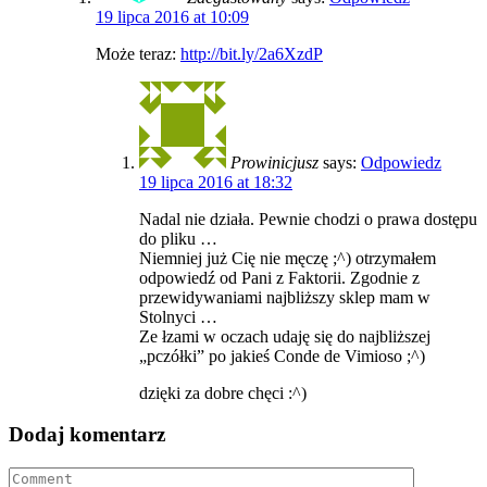
19 lipca 2016 at 10:09
Może teraz:
http://bit.ly/2a6XzdP
Prowinicjusz
says:
Odpowiedz
19 lipca 2016 at 18:32
Nadal nie działa. Pewnie chodzi o prawa dostępu
do pliku …
Niemniej już Cię nie męczę ;^) otrzymałem
odpowiedź od Pani z Faktorii. Zgodnie z
przewidywaniami najbliższy sklep mam w
Stolnyci …
Ze łzami w oczach udaję się do najbliższej
„pczółki” po jakieś Conde de Vimioso ;^)
dzięki za dobre chęci :^)
Dodaj komentarz