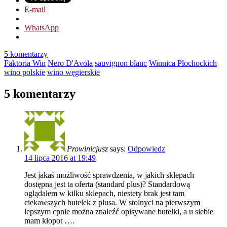
E-mail
WhatsApp
5 komentarzy
Faktoria Win
Nero D'Avola
sauvignon blanc
Winnica Płochockich
wino polskie
wino węgierskie
5 komentarzy
Prowinicjusz
says:
Odpowiedz
14 lipca 2016 at 19:49
Jest jakaś możliwość sprawdzenia, w jakich sklepach
dostępna jest ta oferta (standard plus)? Standardową
oglądałem w kilku sklepach, niestety brak jest tam
ciekawszych butelek z plusa. W stolnyci na pierwszym
lepszym cpnie można znaleźć opisywane butelki, a u siebie
mam kłopot ….