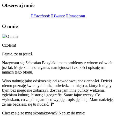
Obserwuj mnie
Facebook
Twitter
Instagram
O mnie
Czołem!
Fajnie, że tu jesteś.
Nazywam się Sebastian Bazylak i mam problemy z winem od wielu
już lat. Moje z nim zmagania, namiętności i czułości opisuję na
łamach tego blogu.
Wino traktuję jako odskocznię od zawodowej codzienności. Dzięki
niemu poznaję świetnych ludzi, odwiedzam miejsca, których nigdy
bym bez niego nie zobaczył, dostrzegam inne punkty widzenia,
zgłębiam kulturę, historię i geografię. Same fajne rzeczy. Co
wyłuskam, co zapamiętam i co wypiję - opisuję tutaj. Mam nadzieję,
że nie będziesz się tu nudzić. 🥂
Chcesz się ze mną skontaktować? Napisz do mnie: