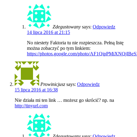
Zdegustowany
says:
Odpowiedz
14 lipca 2016 at 21:15
No niestety Faktoria tu nie rozpieszcza. Pełną listę
można zobaczyć po tym linkiem:
https://photos.google.com/photo/AF1QipPMiXNQjI
Prowinicjusz
says:
Odpowiedz
15 lipca 2016 at 16:38
Nie działa mi ten link … możesz go skrócić? np. na
http://tinyurl.com
Zdegustowany
says:
Odpowiedz