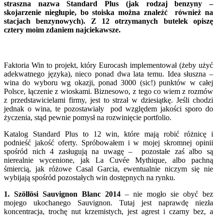
straszna nazwa Standard Plus (jak rodzaj benzyny –
skojarzenie niegłupie, bo stoiska można znaleźć również na
stacjach benzynowych). Z 12 otrzymanych butelek opiszę
cztery moim zdaniem najciekawsze.
Faktoria Win to projekt, który Eurocash implementował (żeby użyć
adekwatnego języka), nieco ponad dwa lata temu. Idea słuszna –
wina do wyboru wg okazji, ponad 3000 (sic!) punktów w całej
Polsce, łączenie z wioskami. Biznesowo, z tego co wiem z rozmów
z przedstawicielami firmy, jest to strzał w dziesiątkę. Jeśli chodzi
jednak o wina, te pozostawiały pod względem jakości sporo do
życzenia, stąd pewnie pomysł na rozwinięcie portfolio.
Katalog Standard Plus to 12 win, które mają robić różnicę i
podnieść jakość oferty. Spróbowałem i w mojej skromnej opinii
spośród nich 4 zasługują na uwagę – pozostałe zaś albo są
nierealnie wycenione, jak La Cuvée Mythique, albo pachną
śmiercią, jak różowe Casal Garcia, ewentualnie niczym się nie
wybijają spośród pozostałych win dostępnych na rynku.
1. Szöllösi Sauvignon Blanc 2014
– nie mogło sie obyć bez
mojego ukochanego Sauvignon. Tutaj jest naprawdę niezła
koncentracja, trochę nut krzemistych, jest agrest i czarny bez, a