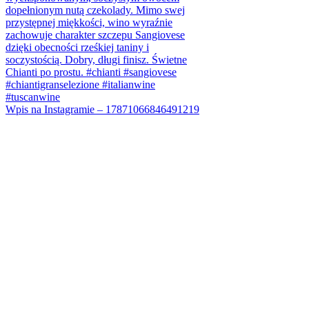
Wpis na Instagramie – 17871066846491219