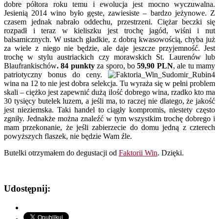
dobre półtora roku temu i ewolucja jest mocno wyczuwalna.
Jesienią 2014 wino było gęste, zawiesiste – bardzo jeżynowe. Z
czasem jednak nabrało oddechu, przestrzeni. Ciężar beczki się
rozpadł i teraz w kieliszku jest trochę jagód, wiśni i nut
balsamicznych. W ustach gładkie, z dobrą kwasowością, chyba już
za wiele z niego nie będzie, ale daje jeszcze przyjemność. Jest
trochę w stylu austriackich czy morawskich St. Laurenów lub
Blaufrankischów
.
84 punkty
za sporo, bo
59,90 PLN
, ale tu mamy
patriotyczny bonus do ceny.
4
wina na 12 to nie jest dobra selekcja. Tu wyraża się w pełni problem
skali – ciężko jest zapewnić dużą ilość dobrego wina, rzadko kto ma
30 tysięcy butelek luzem, a jeśli ma, to raczej nie dlatego, że jakość
jest nieziemska. Taki handel to ciągły kompromis, niestety często
zgniły. Jednakże można znaleźć w tym wszystkim trochę dobrego i
mam przekonanie, że jeśli zabierzecie do domu jedną z czterech
powyższych flaszek, nie będzie Wam źle.
Butelki otrzymałem do degustacji od
Faktorii Win
. Dzięki.
Udostępnij: