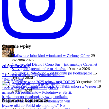
Ostatnie wpisy
Majówka z lubuskimi winnicami w Zielonej Górze
29
kwietnia 2026
Casillero del Diablo i Cono Sur – jak smakuje Cabernet
zdegustowany
Sauvignon „premium” z marketów.
19 marca 2026
6 butelek z Rafa-Wino – od Prioratu po Podkarpacie
15
7 lat temu pisałem o @gerhardwohlmuth
stycznia 2026
"Bez wątpien
Najlepsze wina 2025 roku – mój TOP 25
30 grudnia 2025
Szekszárd – najlepsze Kadarki i Kékfrankose z Węgier
19
grudnia 2025
Najnowsze komentarze