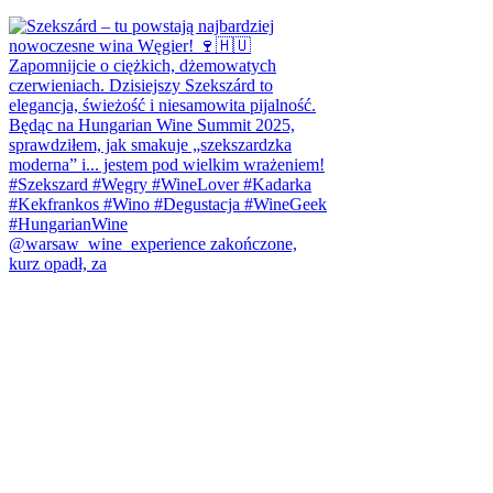
@warsaw_wine_experience zakończone,
kurz opadł, za