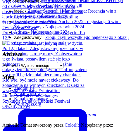
Zdegustowany
-
Cantine Settesoli i Mandrarossa: Recenzja
win z największej spółdzielni Sycylii
jacek
-
Cantine Settesoli i Mandrarossa: Recenzja win z
największej spółdzielni Sycylii
Jesienny Festiwal Wina Auchan 2025 - degustacja 6 win -
Zdegustowany
-
Najlepsze wina 2024
Adrian
-
Najlepsze wina 2024
Drodzy, zmiana jest jedyną stałą w życiu. Po
Zdegustowany
-
Złogi, czyli wszystkiego najlepszego z okazji
12,5
dziesięciolecia
Archiwa
Archiwa
Meta
Zaloguj się
Kanał wpisów
Kanał komentarzy
Szykujcie się na 6. Lubuski Festiwal
WordPress.org
Otwartych Piw
Facebook
Twitter
Instagram
Activello Temat stworzony przez
Colorlib
Napędzany przez
WordPress