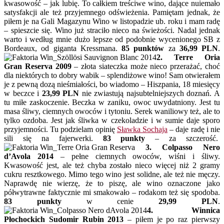
kwasowość – jak lubię. To całkiem treściwe wino, dające nuiemało
satysfakcji ale też przyjemnego odświeżenia. Pamiętam jednak, że
piłem je na Gali Magazynu Wino w listopadzie ub. roku i mam radę
– spieszcie się. Wino już straciło nieco na świeżości. Nadal jednak
warto i według mnie dużo lepsze od podobnie wycenionego SB z
Bordeaux, od giganta Kressmana.
85 punktów
za
36,99 PLN
.
2. Terre Oria
Gran Reserva 2009
– złota siateczka może nieco przerażać, choć
dla niektórych to dobry wabik – splendiżowe wino! Sam otwierałem
je z pewną dozą nieśmiałości, bo wiadomo – Hiszpania, 18 miesięcy
w beczce i
23,99 PLN
nie zwiastują najsubtelniejszych doznań. A
tu miłe zaskoczenie. Beczka w zaniku, owoc uwydatniony. Jest tu
masa śliwy, ciemnych owoców i tytoniu. Serek waniliowy też, ale to
tylko ozdoba. Jest jak śliwka w czekoladzie i w sumie daje sporo
przyjemności. Tu podzielam opinię
Sławka Sochaja
– daje radę i nie
sili się na fajerwerki.
83 punkty
– za szczerość.
3. Colpasso Nero
d’Avola 2014
– pełne ciemnych owoców, wiśni i śliwy.
Kwasowość jest, ale też chyba zostało nieco więcej niż 2 gramy
cukru resztkowego. Mimo tego wino jest solidne, ale też nie męczy.
Naprawdę nie wierzę, że to piszę, ale wino oznaczone jako
półwytrawne faktycznie mi smakowało – rodakom też się spodoba.
83 punkty
w cenie
29,99 PLN
.
4. Winnica
Płochockich Sudomir Rubin 2013
– piłem je po raz pierwszy