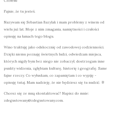
Czołem!
Fajnie, że tu jesteś.
Nazywam się Sebastian Bazylak i mam problemy z winem od
wielu już lat. Moje z nim zmagania, namiętności i czułości
opisuję na łamach tego blogu.
Wino traktuję jako odskocznię od zawodowej codzienności.
Dzięki niemu poznaję świetnych ludzi, odwiedzam miejsca,
których nigdy bym bez niego nie zobaczył, dostrzegam inne
punkty widzenia, zgłębiam kulturę, historię i geografię. Same
fajne rzeczy. Co wyłuskam, co zapamiętam i co wypiję -
opisuję tutaj. Mam nadzieję, że nie będziesz się tu nudzić. 🥂
Chcesz się ze mną skontaktować? Napisz do mnie:
zdegustowany@zdegustowany.com.