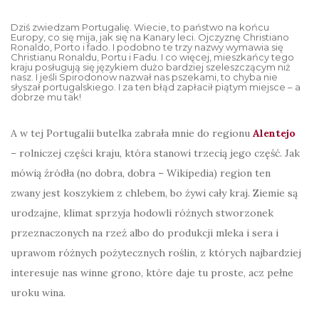
Dziś zwiedzam Portugalię. Wiecie, to państwo na końcu
Europy, co się mija, jak się na Kanary leci. Ojczyznę Christiano
Ronaldo, Porto i fado. I podobno te trzy nazwy wymawia się
Christianu Ronaldu, Portu i Fadu. I co więcej, mieszkańcy tego
kraju posługują się językiem dużo bardziej szeleszczącym niż
nasz. I jeśli Spirodonow nazwał nas pszekami, to chyba nie
słyszał portugalskiego. I za ten błąd zapłacił piątym miejsce – a
dobrze mu tak!
A w tej Portugalii butelka zabrała mnie do regionu
Alentejo
– rolniczej części kraju, która stanowi trzecią jego część. Jak
mówią źródła (no dobra, dobra – Wikipedia) region ten
zwany jest koszykiem z chlebem, bo żywi cały kraj. Ziemie są
urodzajne, klimat sprzyja hodowli różnych stworzonek
przeznaczonych na rzeź albo do produkcji mleka i sera i
uprawom różnych pożytecznych roślin, z których najbardziej
interesuje nas winne grono, które daje tu proste, acz pełne
uroku wina.