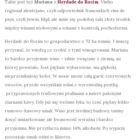
Takie jest też
Mariana
z
Herdade do Rocim
. Vinho
regional alentejano, czyli odpowiednik francuskich vins de
pays, czyli (wiem, błąd, ale mnie się podoba) taki złoty środek
między winami stołowymi a winami z kontrolą pochodzenia.
Herdade do Rocim to gospodarstwo z 70 ha winnic. I muszę
przyznać, że wiedzą co zrobić z tymi winogronami. Mariana
to bardzo przyjemne wino – silnie związane z ziemią, na
której powstało. Jest pięknie wybarwione, ma głęboki,
nieprzenikniony kolor. W nosie niesie całą garść czerwonych
owoców, przede wszystkim wiśni z wyczuwalną pestką,
przyprawionych truflowymi pralinami a nawet palonymi
ziarnami kawy. Gdy już się weźmie łyka, to czuć piękny lekko
rumowo-kawowy smak. Wino jest średniej budowy, taniny
dosyć umiarkowane ale kwasowość wyraźna i bardzo
przyjemna. Nie przytłacza mimo 14% alkoholu. Po wypiciu
pozostaje smak wiśni w likierze.