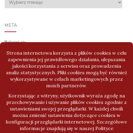
Archiwa
META
Zaloguj się
Kanał wpisów
Kanał komentarzy
WordPress.org
Activello Temat stworzony przez
Colorlib
Napędzany przez
WordPress