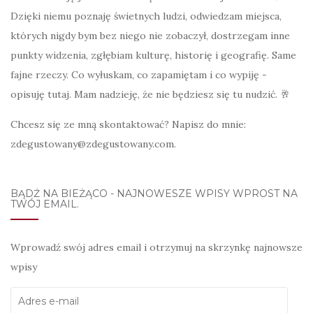
Dzięki niemu poznaję świetnych ludzi, odwiedzam miejsca,
których nigdy bym bez niego nie zobaczył, dostrzegam inne
punkty widzenia, zgłębiam kulturę, historię i geografię. Same
fajne rzeczy. Co wyłuskam, co zapamiętam i co wypiję -
opisuję tutaj. Mam nadzieję, że nie będziesz się tu nudzić. 🥂
Chcesz się ze mną skontaktować? Napisz do mnie:
zdegustowany@zdegustowany.com.
BĄDŹ NA BIEŻĄCO - NAJNOWESZE WPISY WPROST NA
TWÓJ EMAIL.
Wprowadź swój adres email i otrzymuj na skrzynkę najnowsze
wpisy
Adres