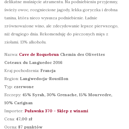
delikatne muśnięcie atramentu. Na podniebieniu przyjemny,
świeży owoc, rozgniecione jagody, lekka goryczka i drobna
tanina, która nieco wysusza podniebienie. Ładnie
zrównoważone wino, ale zdecydowanie lepsze pierwszego,
niż drugiego dnia. Rekomenduję do pieczonych mięs z
ziołami. 13% alkoholu.
Nazwa:
Cave de Roquebrun
Chemin des Olivettes
Coteaux du Languedoc 2016
Kraj pochodzenia:
Francja
Region:
Langwedocja-Rousillon
Typ:
czerwone
Szczepy:
45% Syrah, 30% Grenache, 15% Mourvedre,
10% Carignan
Importer:
Puławska 370 – Sklep z winami
Cena:
47,00 z
ł
Ocena:
87 punktów