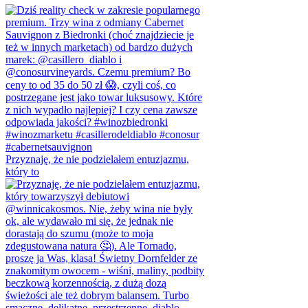
Przyznaję, że nie podzielałem entuzjazmu,
który to