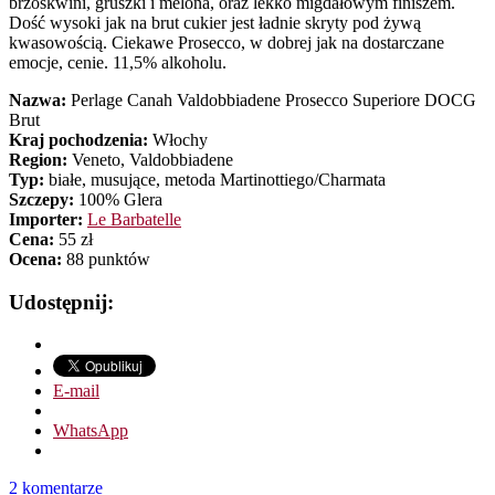
brzoskwini, gruszki i melona, oraz lekko migdałowym finiszem.
Dość wysoki jak na brut cukier jest ładnie skryty pod żywą
kwasowością. Ciekawe Prosecco, w dobrej jak na dostarczane
emocje, cenie. 11,5% alkoholu.
Nazwa:
Perlage Canah Valdobbiadene Prosecco Superiore DOCG
Brut
Kraj pochodzenia:
Włochy
Region:
Veneto, Valdobbiadene
Typ:
białe, musujące, metoda Martinottiego/Charmata
Szczepy:
100% Glera
Importer:
Le Barbatelle
Cena:
55 zł
Ocena:
88 punktów
Udostępnij:
E-mail
WhatsApp
2 komentarze