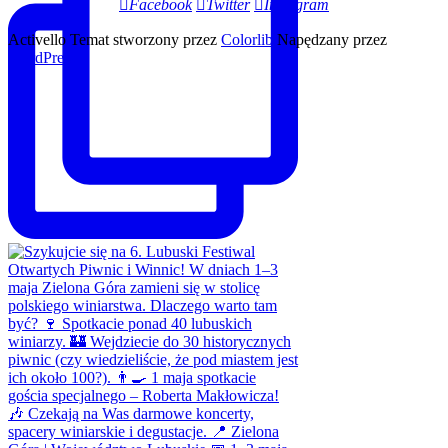
Facebook
Twitter
Instagram
Activello Temat stworzony przez
Colorlib
Napędzany przez
WordPress