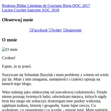
Bodegas Bhilar Lágrimas de Graciano Rioja DOC 2017
Lucien Crochet Sancerre AOC 2018
Obserwuj mnie
Facebook
Twitter
Instagram
O mnie
Czołem!
Fajnie, że tu jesteś.
Nazywam się Sebastian Bazylak i mam problemy z winem od wielu
już lat. Moje z nim zmagania, namiętności i czułości opisuję na
łamach tego blogu.
Wino traktuję jako odskocznię od zawodowej codzienności. Dzięki
niemu poznaję świetnych ludzi, odwiedzam miejsca, których nigdy
bym bez niego nie zobaczył, dostrzegam inne punkty widzenia,
zgłębiam kulturę, historię i geografię. Same fajne rzeczy. Co
wyłuskam, co zapamiętam i co wypiję - opisuję tutaj. Mam nadzieję,