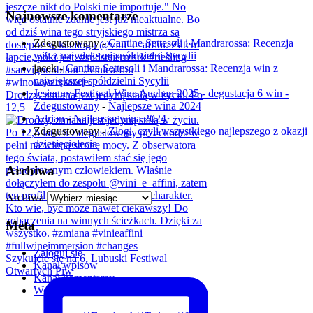
Najnowsze komentarze
Zdegustowany
-
Cantine Settesoli i Mandrarossa: Recenzja
win z największej spółdzielni Sycylii
jacek
-
Cantine Settesoli i Mandrarossa: Recenzja win z
największej spółdzielni Sycylii
Jesienny Festiwal Wina Auchan 2025 - degustacja 6 win -
Drodzy, zmiana jest jedyną stałą w życiu. Po
Zdegustowany
-
Najlepsze wina 2024
12,5
Adrian
-
Najlepsze wina 2024
Zdegustowany
-
Złogi, czyli wszystkiego najlepszego z okazji
dziesięciolecia
Archiwa
Archiwa
Meta
Zaloguj się
Szykujcie się na 6. Lubuski Festiwal
Kanał wpisów
Otwartych Piw
Kanał komentarzy
WordPress.org