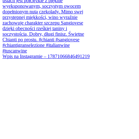
Wpis na Instagramie – 17871066846491219