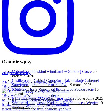
Ostatnie wpisy
Majówka z lubuskimi winnicami w Zielonej Górze
29
zdegustowany
kwietnia 2026
Casillero del Diablo i Cono Sur – jak smakuje Cabernet
7 lat temu pisałem o @gerhardwohlmuth
Sauvignon „premium” z marketów.
19 marca 2026
"Bez wątpien
6 butelek z Rafa-Wino – od Prioratu po Podkarpacie
15
stycznia 2026
Najlepsze wina 2025 roku – mój TOP 25
30 grudnia 2025
Szekszárd – najlepsze Kadarki i Kékfrankose z Węgier
19
grudnia 2025