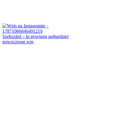
Szekszárd – tu powstają najbardziej
nowoczesne win