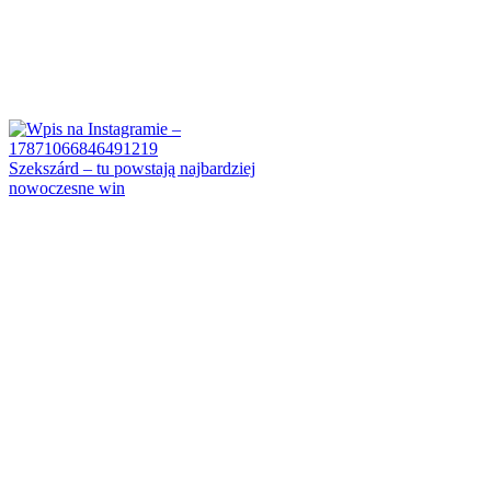
Szekszárd – tu powstają najbardziej
nowoczesne win