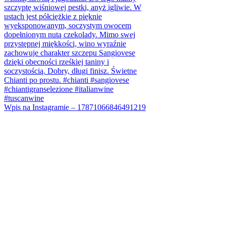
Wpis na Instagramie – 17871066846491219