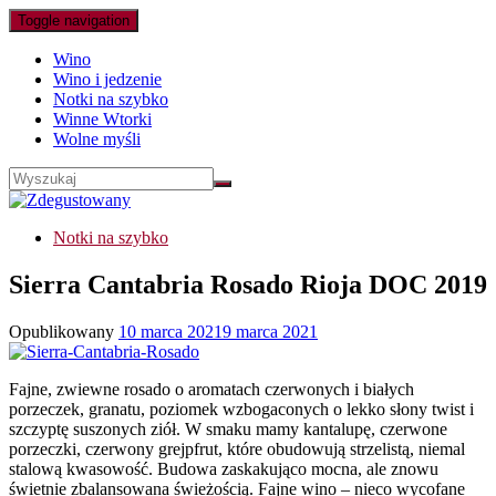
Toggle navigation
Wino
Wino i jedzenie
Notki na szybko
Winne Wtorki
Wolne myśli
Notki na szybko
Sierra Cantabria Rosado Rioja DOC 2019
Opublikowany
10 marca 2021
9 marca 2021
Fajne, zwiewne rosado o aromatach czerwonych i białych
porzeczek, granatu, poziomek wzbogaconych o lekko słony twist i
szczyptę suszonych ziół. W smaku mamy kantalupę, czerwone
porzeczki, czerwony grejpfrut, które obudowują strzelistą, niemal
stalową kwasowość. Budowa zaskakująco mocna, ale znowu
świetnie zbalansowana świeżością. Fajne wino – nieco wycofane