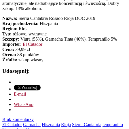
aromatycznie, ale nadrabiające koncentracją i świeżością. Dobry
zakup. 13% alkoholu.
Nazwa:
Sierra Cantabria Rosado Rioja DOC 2019
Kraj pochodzenia:
Hiszpania
Region:
Rioja
Typ:
różowe, wytrawne
Szczepy:
Viura (55%), Garnacha Tinta (40%), Tempranillo 5%
Importer:
El Catador
Cena:
39,99 zł
Ocena:
88 punktów
Źródło:
zakup własny
Udostępnij:
E-mail
WhatsApp
Brak komentarzy
El Catador
Garnacha
Hiszpania
Rioja
Sierra Cantabria
tempranillo