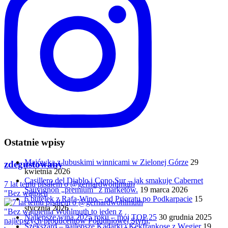
Ostatnie wpisy
Majówka z lubuskimi winnicami w Zielonej Górze
29
zdegustowany
kwietnia 2026
Casillero del Diablo i Cono Sur – jak smakuje Cabernet
7 lat temu pisałem o @gerhardwohlmuth
Sauvignon „premium” z marketów.
19 marca 2026
"Bez wątpien
6 butelek z Rafa-Wino – od Prioratu po Podkarpacie
15
stycznia 2026
Najlepsze wina 2025 roku – mój TOP 25
30 grudnia 2025
Szekszárd – najlepsze Kadarki i Kékfrankose z Węgier
19