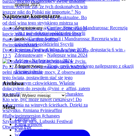
grudnia 2025
Najnowsze komentarze
Zdegustowany
-
Cantine Settesoli i Mandrarossa: Recenzja
win z największej spółdzielni Sycylii
jacek
-
Cantine Settesoli i Mandrarossa: Recenzja win z
największej spółdzielni Sycylii
Jesienny Festiwal Wina Auchan 2025 - degustacja 6 win -
Drodzy, zmiana jest jedyną stałą w życiu. Po
Zdegustowany
-
Najlepsze wina 2024
12,5
Adrian
-
Najlepsze wina 2024
Zdegustowany
-
Złogi, czyli wszystkiego najlepszego z okazji
dziesięciolecia
Archiwa
Archiwa
Meta
Zaloguj się
Szykujcie się na 6. Lubuski Festiwal
Kanał wpisów
Otwartych Piw
Kanał komentarzy
WordPress.org