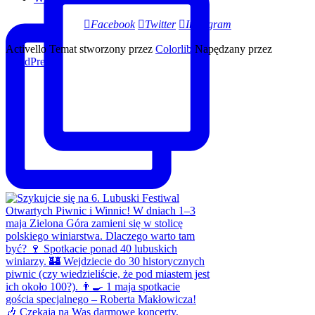
Facebook
Twitter
Instagram
Activello Temat stworzony przez
Colorlib
Napędzany przez
WordPress