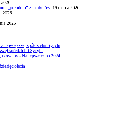
a 2026
ignon „premium” z marketów.
19 marca 2026
ia 2026
nia 2025
z największej spółdzielni Sycylii
szej spółdzielni Sycylii
egustowany
-
Najlepsze wina 2024
ziesięciolecia