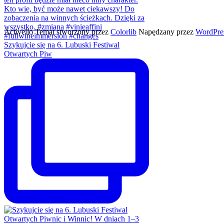
Activello Temat stworzony przez
Colorlib
Napędzany przez
WordPre
Szykujcie się na 6. Lubuski Festiwal
Otwartych Piw