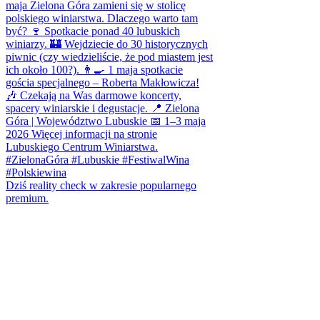
Dziś reality check w zakresie popularnego
premium.