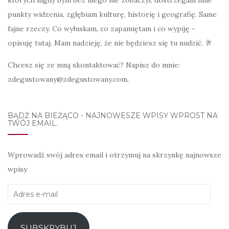
których nigdy bym bez niego nie zobaczył, dostrzegam inne
punkty widzenia, zgłębiam kulturę, historię i geografię. Same
fajne rzeczy. Co wyłuskam, co zapamiętam i co wypiję -
opisuję tutaj. Mam nadzieję, że nie będziesz się tu nudzić. 🥂
Chcesz się ze mną skontaktować? Napisz do mnie:
zdegustowany@zdegustowany.com.
BĄDŹ NA BIEŻĄCO - NAJNOWESZE WPISY WPROST NA
TWÓJ EMAIL.
Wprowadź swój adres email i otrzymuj na skrzynkę najnowsze
wpisy
Adres
e-
mail
SUBSKRYBUJ