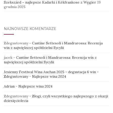
Szekszárd – najlepsze Kadarki i Kékfrankose z Węgier
19
grudnia 2025
NAJNOWSZE KOMENTARZE
Zdegustowany
-
Cantine Settesoli i Mandrarossa: Recenzja
win z największej spółdzielni Sycylii
jacek
-
Cantine Settesoli i Mandrarossa: Recenzja win z
największej spółdzielni Sycylii
Jesienny Festiwal Wina Auchan 2025 - degustacja 6 win -
Zdegustowany
-
Najlepsze wina 2024
Adrian
-
Najlepsze wina 2024
Zdegustowany
-
Złogi, czyli wszystkiego najlepszego z okazji
dziesięciolecia