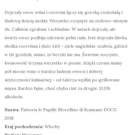
Dojrzały owoc wiśni i czereśni łączy się gorzką czekoladą i
śladową ilością mokki. Wszystko rozpięte na ziołowo-słonym
tle. Całkiem zgrabnie i schludnie. W ustach dojrzały, ale
świeży owoc podbija odczucie pełni ciała. Jest dojrzała śliwka,
słodka czereśnia i dużo ziół – ziele angielskie, szałwia, gdzieś
w tle goździk, mimo, że beczki nie ma. Świetnie soczyste,
kwasowość trzyma wszystko w pionie, dzięki czemu mamy
pół mocne wino o bardzo ładnym owocu i dobrej
użyteczności kulinarnej – od talerza wędlin po grillowane
mięsa. Bardzo fajne, choć chyba ciut za drogie. 13,5%
alkoholu.
Nazwa:
Fattoria le Pupille Morellino di Scansano DOCG
2018
Kraj pochodzenia:
Włochy
Region:
Maremma