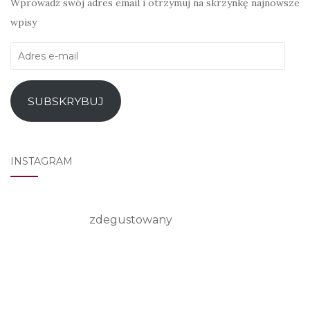
Wprowadź swój adres email i otrzymuj na skrzynkę najnowsze
wpisy
Adres
e-
mail
SUBSKRYBUJ
INSTAGRAM
zdegustowany