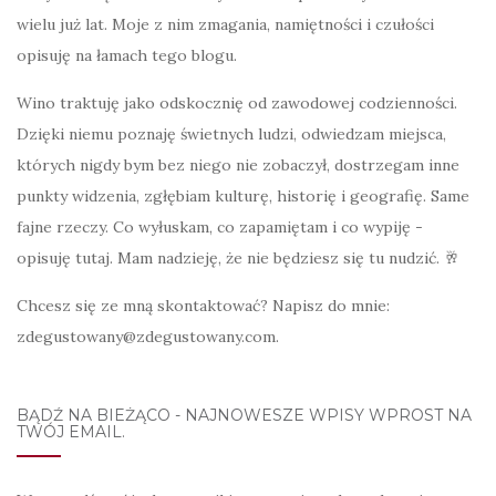
wielu już lat. Moje z nim zmagania, namiętności i czułości
opisuję na łamach tego blogu.
Wino traktuję jako odskocznię od zawodowej codzienności.
Dzięki niemu poznaję świetnych ludzi, odwiedzam miejsca,
których nigdy bym bez niego nie zobaczył, dostrzegam inne
punkty widzenia, zgłębiam kulturę, historię i geografię. Same
fajne rzeczy. Co wyłuskam, co zapamiętam i co wypiję -
opisuję tutaj. Mam nadzieję, że nie będziesz się tu nudzić. 🥂
Chcesz się ze mną skontaktować? Napisz do mnie:
zdegustowany@zdegustowany.com.
BĄDŹ NA BIEŻĄCO - NAJNOWESZE WPISY WPROST NA
TWÓJ EMAIL.