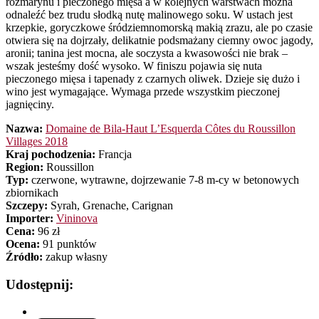
rozmarynu i pieczonego mięsa a w kolejnych warstwach można
odnaleźć bez trudu słodką nutę malinowego soku. W ustach jest
krzepkie, goryczkowe śródziemnomorską makią zrazu, ale po czasie
otwiera się na dojrzały, delikatnie podsmażany ciemny owoc jagody,
aronii; tanina jest mocna, ale soczysta a kwasowości nie brak –
wszak jesteśmy dość wysoko. W finiszu pojawia się nuta
pieczonego mięsa i tapenady z czarnych oliwek. Dzieje się dużo i
wino jest wymagające. Wymaga przede wszystkim pieczonej
jagnięciny.
Nazwa:
Domaine de Bila-Haut L’Esquerda Côtes du Roussillon
Villages 2018
Kraj pochodzenia:
Francja
Region:
Roussillon
Typ:
czerwone, wytrawne, dojrzewanie 7-8 m-cy w betonowych
zbiornikach
Szczepy:
Syrah, Grenache, Carignan
Importer:
Vininova
Cena:
96 zł
Ocena:
91 punktów
Źródło:
zakup własny
Udostępnij: