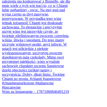
Wpis na Instagramie – 17871066846491219