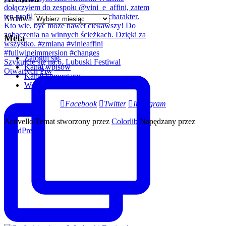
Archiwa
Meta
Zaloguj się
Szykujcie się na 6. Lubuski Festiwal
Kanał wpisów
Otwartych Piw
Kanał komentarzy
WordPress.org
Facebook
Twitter
Instagram
Activello Temat stworzony przez
Colorlib
Napędzany przez
WordPress