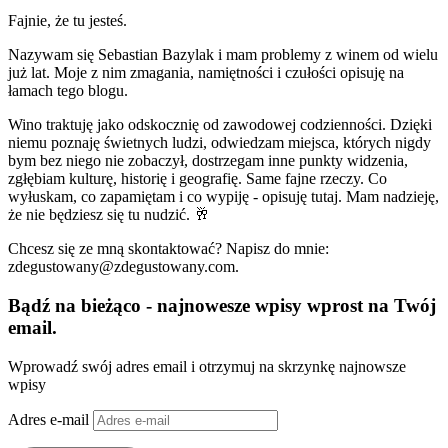
Fajnie, że tu jesteś.
Nazywam się Sebastian Bazylak i mam problemy z winem od wielu
już lat. Moje z nim zmagania, namiętności i czułości opisuję na
łamach tego blogu.
Wino traktuję jako odskocznię od zawodowej codzienności. Dzięki
niemu poznaję świetnych ludzi, odwiedzam miejsca, których nigdy
bym bez niego nie zobaczył, dostrzegam inne punkty widzenia,
zgłębiam kulturę, historię i geografię. Same fajne rzeczy. Co
wyłuskam, co zapamiętam i co wypiję - opisuję tutaj. Mam nadzieję,
że nie będziesz się tu nudzić. 🥂
Chcesz się ze mną skontaktować? Napisz do mnie:
zdegustowany@zdegustowany.com.
Bądź na bieżąco - najnowesze wpisy wprost na Twój
email.
Wprowadź swój adres email i otrzymuj na skrzynkę najnowsze
wpisy
Adres e-mail