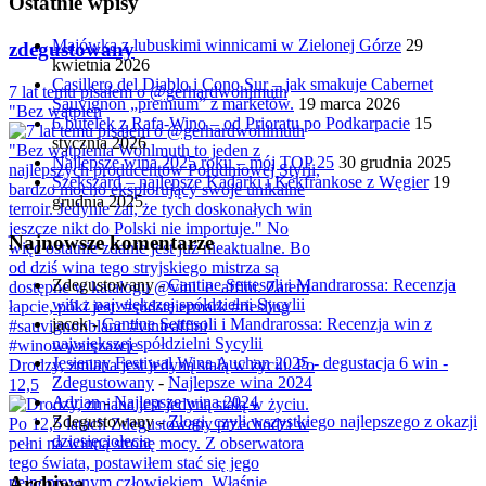
Ostatnie wpisy
Majówka z lubuskimi winnicami w Zielonej Górze
29
zdegustowany
kwietnia 2026
Casillero del Diablo i Cono Sur – jak smakuje Cabernet
7 lat temu pisałem o @gerhardwohlmuth
Sauvignon „premium” z marketów.
19 marca 2026
"Bez wątpien
6 butelek z Rafa-Wino – od Prioratu po Podkarpacie
15
stycznia 2026
Najlepsze wina 2025 roku – mój TOP 25
30 grudnia 2025
Szekszárd – najlepsze Kadarki i Kékfrankose z Węgier
19
grudnia 2025
Najnowsze komentarze
Zdegustowany
-
Cantine Settesoli i Mandrarossa: Recenzja
win z największej spółdzielni Sycylii
jacek
-
Cantine Settesoli i Mandrarossa: Recenzja win z
największej spółdzielni Sycylii
Jesienny Festiwal Wina Auchan 2025 - degustacja 6 win -
Drodzy, zmiana jest jedyną stałą w życiu. Po
Zdegustowany
-
Najlepsze wina 2024
12,5
Adrian
-
Najlepsze wina 2024
Zdegustowany
-
Złogi, czyli wszystkiego najlepszego z okazji
dziesięciolecia
Archiwa