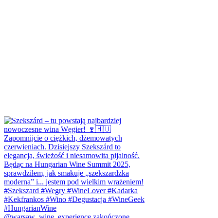
@warsaw_wine_experience zakończone,