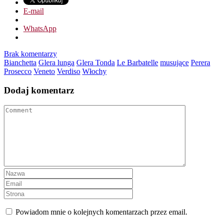
E-mail
WhatsApp
Brak komentarzy
Bianchetta
Glera lunga
Glera Tonda
Le Barbatelle
musujące
Perera
Prosecco
Veneto
Verdiso
Włochy
Dodaj komentarz
Powiadom mnie o kolejnych komentarzach przez email.