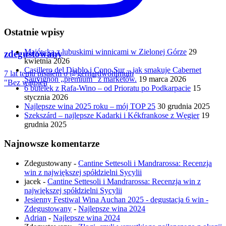
Ostatnie wpisy
Majówka z lubuskimi winnicami w Zielonej Górze
29
zdegustowany
kwietnia 2026
Casillero del Diablo i Cono Sur – jak smakuje Cabernet
7 lat temu pisałem o @gerhardwohlmuth
Sauvignon „premium” z marketów.
19 marca 2026
"Bez wątpien
6 butelek z Rafa-Wino – od Prioratu po Podkarpacie
15
stycznia 2026
Najlepsze wina 2025 roku – mój TOP 25
30 grudnia 2025
Szekszárd – najlepsze Kadarki i Kékfrankose z Węgier
19
grudnia 2025
Najnowsze komentarze
Zdegustowany
-
Cantine Settesoli i Mandrarossa: Recenzja
win z największej spółdzielni Sycylii
jacek
-
Cantine Settesoli i Mandrarossa: Recenzja win z
największej spółdzielni Sycylii
Jesienny Festiwal Wina Auchan 2025 - degustacja 6 win -
Zdegustowany
-
Najlepsze wina 2024
Adrian
-
Najlepsze wina 2024