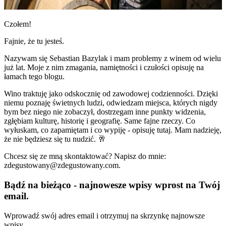
Czołem!
Fajnie, że tu jesteś.
Nazywam się Sebastian Bazylak i mam problemy z winem od wielu
już lat. Moje z nim zmagania, namiętności i czułości opisuję na
łamach tego blogu.
Wino traktuję jako odskocznię od zawodowej codzienności. Dzięki
niemu poznaję świetnych ludzi, odwiedzam miejsca, których nigdy
bym bez niego nie zobaczył, dostrzegam inne punkty widzenia,
zgłębiam kulturę, historię i geografię. Same fajne rzeczy. Co
wyłuskam, co zapamiętam i co wypiję - opisuję tutaj. Mam nadzieję,
że nie będziesz się tu nudzić. 🥂
Chcesz się ze mną skontaktować? Napisz do mnie:
zdegustowany@zdegustowany.com.
Bądź na bieżąco - najnowesze wpisy wprost na Twój
email.
Wprowadź swój adres email i otrzymuj na skrzynkę najnowsze
wpisy