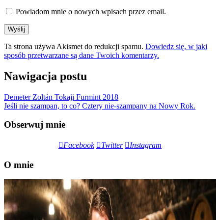
Powiadom mnie o nowych wpisach przez email.
Ta strona używa Akismet do redukcji spamu.
Dowiedz się, w jaki
sposób przetwarzane są dane Twoich komentarzy.
Nawigacja postu
Demeter Zoltán Tokaji Furmint 2018
Jeśli nie szampan, to co? Cztery nie-szampany na Nowy Rok.
Obserwuj mnie
Facebook
Twitter
Instagram
O mnie