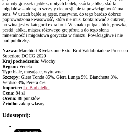
aromaty gruszek i jabłek, ubitych białek, skórki jabłka, skórki
migdałów – nie są to szczyty ekspresji, ale ta powściągliwość ma
sens. W ustach bąble są gęste, masywne, do tego bardzo dobrze
poprowadzona kwasowość, która nie musi konkurować z cukrem,
bo wina jest w kategorii extra brut. W smaku pulpa jabłek, gruszka,
pestki jabłka, miąższ różowego grejpfruta a do tego słona
mineralność i migdałowa goryczka w finiszu. Powściągliwe i nie
pod publiczkę.
Nazwa:
Marchiori Rivelazione Extra Brut Valdobbiadene Prosecco
Superiore DOCG 2020
Kraj pochodzenia:
Włochy
Region:
Veneto
Typ:
białe, musujące, wytrawne
Szczepy:
Glera Tonda 85%, Glera Lunga 5%, Bianchetta 3%,
Verdiso 3%, Perera 4%
Importer:
Le Barbatelle
Cena:
84 zł
Ocena:
88 punktów
Źródło:
zakup własny
Udostępnij: