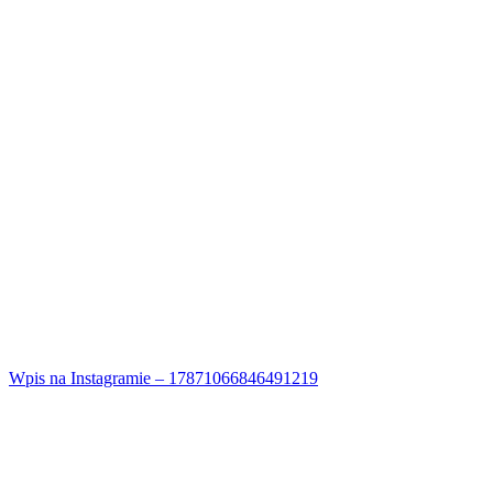
Wpis na Instagramie – 17871066846491219