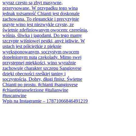
Wpis na Instagramie – 17871066846491219