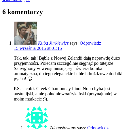
6 komentarzy
Kuba Jurkiewicz
says:
Odpowiedz
15 września 2015 at 01:15
Tak, tak, tak! Bąble z Nowej Zelandii dają naprawdę dużo
przyjemności. Polecam szczególnie sięgnąć po tutejsze
Sauvignony w wersji musującej – świeża bomba
aromatyczna, do tego eleganckie bąble i drożdżowe dodatki –
pycha! 🙂
P.S. Jacob’s Creek Chardonnay Pinot Noir chyba jest
australijski, a nie południowoafrykański (przynajmniej w
moim markecie ;)).
Zdegustowany
says:
Odpowiedz