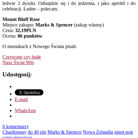
ledwie 3 dyszki. Odnajdzie się i do jedzenia, i jako aperitif i do
celebracji. Ładne – polecam.
Mount Bluff Rose
Miejsce zakupu:
Marks & Spencer
(zakup własny)
Cena:
32,19
PLN
Ocena:
86 punktów
O musiakach z Nowego Świata pisali:
Czerwone czy białe
Nasz Świat Win
Udostępnij:
E-mail
WhatsApp
6 komentarzy
Chardonnay
do 40 pln
Marks & Spencer
Nowa Zelandia
pinot noir
wino musujące