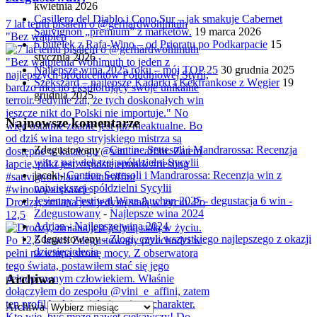
kwietnia 2026
Casillero del Diablo i Cono Sur – jak smakuje Cabernet
7 lat temu pisałem o @gerhardwohlmuth
Sauvignon „premium” z marketów.
19 marca 2026
"Bez wątpien
6 butelek z Rafa-Wino – od Prioratu po Podkarpacie
15
stycznia 2026
Najlepsze wina 2025 roku – mój TOP 25
30 grudnia 2025
Szekszárd – najlepsze Kadarki i Kékfrankose z Węgier
19
grudnia 2025
Najnowsze komentarze
Zdegustowany
-
Cantine Settesoli i Mandrarossa: Recenzja
win z największej spółdzielni Sycylii
jacek
-
Cantine Settesoli i Mandrarossa: Recenzja win z
największej spółdzielni Sycylii
Jesienny Festiwal Wina Auchan 2025 - degustacja 6 win -
Drodzy, zmiana jest jedyną stałą w życiu. Po
Zdegustowany
-
Najlepsze wina 2024
12,5
Adrian
-
Najlepsze wina 2024
Zdegustowany
-
Złogi, czyli wszystkiego najlepszego z okazji
dziesięciolecia
Archiwa
Archiwa