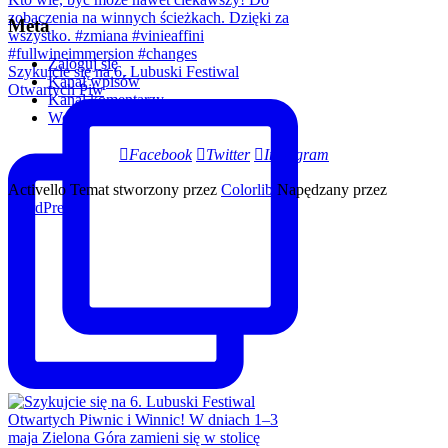
Meta
Zaloguj się
Szykujcie się na 6. Lubuski Festiwal
Kanał wpisów
Otwartych Piw
Kanał komentarzy
WordPress.org
Facebook
Twitter
Instagram
Activello Temat stworzony przez
Colorlib
Napędzany przez
WordPress