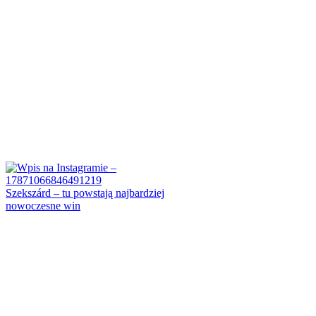
Szekszárd – tu powstają najbardziej
nowoczesne win