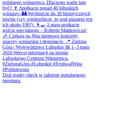
Dziś reality check w zakresie popularnego
premium.