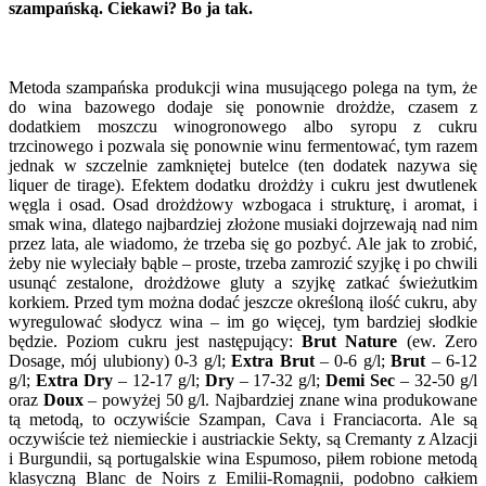
szampańską. Ciekawi? Bo ja tak.
Metoda szampańska produkcji wina musującego polega na tym, że
do wina bazowego dodaje się ponownie drożdże, czasem z
dodatkiem moszczu winogronowego albo syropu z cukru
trzcinowego i pozwala się ponownie winu fermentować, tym razem
jednak w szczelnie zamkniętej butelce (ten dodatek nazywa się
liquer de tirage). Efektem dodatku drożdży i cukru jest dwutlenek
węgla i osad. Osad drożdżowy wzbogaca i strukturę, i aromat, i
smak wina, dlatego najbardziej złożone musiaki dojrzewają nad nim
przez lata, ale wiadomo, że trzeba się go pozbyć. Ale jak to zrobić,
żeby nie wyleciały bąble – proste, trzeba zamrozić szyjkę i po chwili
usunąć zestalone, drożdżowe gluty a szyjkę zatkać świeżutkim
korkiem. Przed tym można dodać jeszcze określoną ilość cukru, aby
wyregulować słodycz wina – im go więcej, tym bardziej słodkie
będzie. Poziom cukru jest następujący:
Brut Nature
(ew. Zero
Dosage, mój ulubiony) 0-3 g/l;
Extra Brut
– 0-6 g/l;
Brut
– 6-12
g/l;
Extra Dry
– 12-17 g/l;
Dry
– 17-32 g/l;
Demi Sec
– 32-50 g/l
oraz
Doux
– powyżej 50 g/l. Najbardziej znane wina produkowane
tą metodą, to oczywiście Szampan, Cava i Franciacorta. Ale są
oczywiście też niemieckie i austriackie Sekty, są Cremanty z Alzacji
i Burgundii, są portugalskie wina Espumoso, piłem robione metodą
klasyczną Blanc de Noirs z Emilii-Romagnii, podobno całkiem