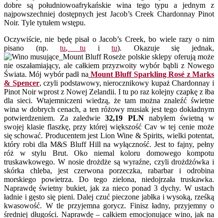
dobre są południowoafrykańskie wina tego typu a jednym z
najpowszechniej dostępnych jest Jacob’s Creek Chardonnay Pinot
Noir. Tyle tytułem wstępu.
Oczywiście, nie będę pisał o Jacob’s Creek, bo wiele razy o nim
pisano (np.
tu
,
tu
i
tu
). Okazuje się jednak,
że polskie sklepy oferują może
nie oszałamiający, ale całkiem przyzwoity wybór bąbli z Nowego
Świata. Mój wybór padł na
Mount Bluff Sparkling Rosé z Marks
& Spencer
, czyli podstawowy, nierocznikowy kupaż Chardonnay i
Pinot Noir wprost z Nowej Zelandii. I tu po raz kolejny czapkę z łba
dla sieci. Wtajemniczeni wiedzą, że tam można znaleźć świetne
wina w dobrych cenach, a ten różowy musiak jest tego dokładnym
potwierdzeniem. Za zaledwie
32,19 PLN
nabyłem świetną w
swojej klasie flaszkę, przy której większość Cav w tej cenie może
się schować. Producentem jest Lion Wine & Spirits, wielki potentat,
który robi dla M&S Bluff Hill na wyłączność. Jest to fajny, pełny
róż w stylu Brut. Oko niemal koloru domowego kompotu
truskawkowego. W nosie drożdże są wyraźne, czyli drożdżówka i
skórka chleba, jest czerwona porzeczka, rabarbar i odrobina
morskiego powietrza. Do tego zielona, niedojrzała truskawka.
Naprawdę świetny bukiet, jak za nieco ponad 3 dychy. W ustach
ładnie i gęsto się pieni. Dalej czuć pieczone jabłka i wysoką, rześką
kwasowość. W tle przyjemna gorycz. Finisz ładny, przyjemny o
średniej długości. Naprawdę – całkiem emocjonujące wino, jak na