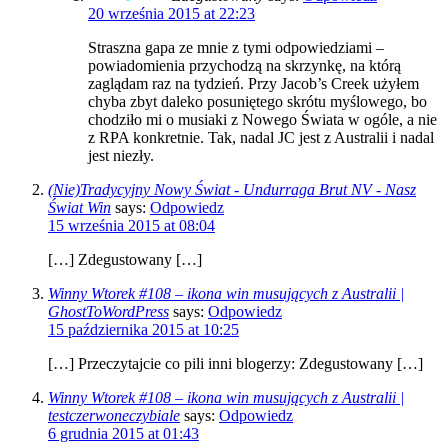
20 września 2015 at 22:23
Straszna gapa ze mnie z tymi odpowiedziami –
powiadomienia przychodzą na skrzynkę, na którą
zaglądam raz na tydzień. Przy Jacob’s Creek użyłem
chyba zbyt daleko posuniętego skrótu myślowego, bo
chodziło mi o musiaki z Nowego Świata w ogóle, a nie
z RPA konkretnie. Tak, nadal JC jest z Australii i nadal
jest niezły.
(Nie)Tradycyjny Nowy Świat - Undurraga Brut NV - Nasz
Świat Win
says:
Odpowiedz
15 września 2015 at 08:04
[…] Zdegustowany […]
Winny Wtorek #108 – ikona win musujących z Australii |
GhostToWordPress
says:
Odpowiedz
15 października 2015 at 10:25
[…] Przeczytajcie co pili inni blogerzy: Zdegustowany […]
Winny Wtorek #108 – ikona win musujących z Australii |
testczerwoneczybiale
says:
Odpowiedz
6 grudnia 2015 at 01:43