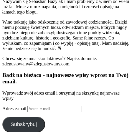
Nazywam się Sebastian Bazylak i mam problemy z winem od wielu
już lat. Moje z nim zmagania, namiętności i czułości opisuję na
łamach tego blogu.
Wino traktuję jako odskocznię od zawodowej codzienności. Dzięki
niemu poznaję świetnych ludzi, odwiedzam miejsca, których nigdy
bym bez niego nie zobaczył, dostrzegam inne punkty widzenia,
zgłębiam kulturę, historię i geografię. Same fajne rzeczy. Co
wyłuskam, co zapamiętam i co wypiję - opisuję tutaj. Mam nadzieję,
że nie będziesz się tu nudzić. 🥂
Chcesz się ze mną skontaktować? Napisz do mnie:
zdegustowany@zdegustowany.com.
Bądź na bieżąco - najnowesze wpisy wprost na Twój
email.
Wprowadź swój adres email i otrzymuj na skrzynkę najnowsze
wpisy
Adres e-mail
Subskrybuj