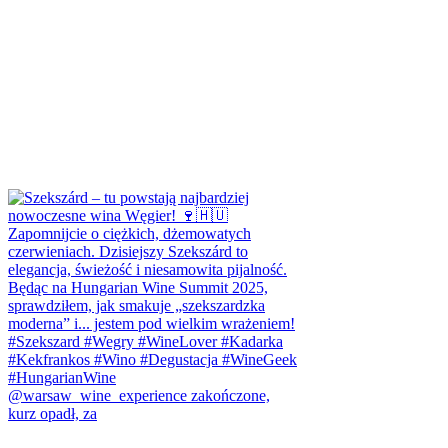
@warsaw_wine_experience zakończone,
kurz opadł, za